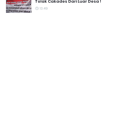
Tolak Cakades Dari Luar Desa !
13.49