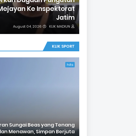
 Mejayan Ke Inspektorat
Jatim
August 04, 2026
KLIK MADIUN
KLIK SPORT
hits
iran Sungai Beas yang Tenang
dan Menawan, Simpan Berjuta