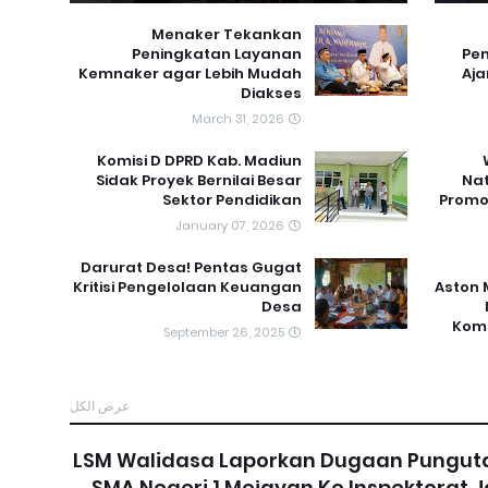
Menaker Tekankan
Peningkatan Layanan
Pen
Kemnaker agar Lebih Mudah
Aja
Diakses
March 31, 2026
Komisi D DPRD Kab. Madiun
Sidak Proyek Bernilai Besar
Nat
Sektor Pendidikan
Promo 
January 07, 2026
Darurat Desa! Pentas Gugat
Kritisi Pengelolaan Keuangan
Aston 
Desa
Komp
September 26, 2025
عرض الكل
LSM Walidasa Laporkan Dugaan Punguta
SMA Negeri 1 Mejayan Ke Inspektorat 