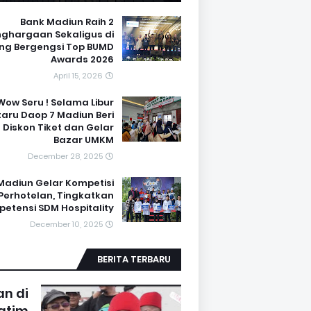
Bank Madiun Raih 2
ghargaan Sekaligus di
ng Bergengsi Top BUMD
Awards 2026
April 15, 2026
Wow Seru ! Selama Libur
aru Daop 7 Madiun Beri
Diskon Tiket dan Gelar
Bazar UMKM
December 28, 2025
Madiun Gelar Kompetisi
Perhotelan, Tingkatkan
etensi SDM Hospitality
December 10, 2025
BERITA TERBARU
n di
Jatim