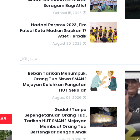
Seragam Bagi Atlet
October 15, 2023
Hadapi Porprov 2023, Tim
Futsal Kota Madiun Siapkan 17
Atlet Terbaik
August 30, 2023
عرض الكل
Beban Tarikan Menumpuk,
Orang Tua Siswa SMAN 1
Mejayan Keluhkan Pungutan
HUT Sekolah
August 03, 2026
Gaduh! Tanpa
Sepengetahuan Orang Tua,
LAR
Tarikan HUT SMAN 1 Mejayan
Membuat Orang Tua
Bertengkar dengan Anak
July 27, 2026