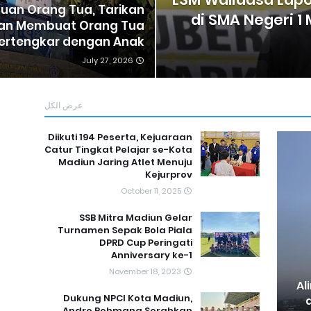
an Orang Tua, Tarikan
di SMA Negeri 1
yan Membuat Orang Tua
ertengkar dengan Anak
July 27, 2026
عرض الكل
Diikuti 194 Peserta, Kejuaraan
Catur Tingkat Pelajar se-Kota
Madiun Jaring Atlet Menuju
Kejurprov
October 11, 2025
SSB Mitra Madiun Gelar
Turnamen Sepak Bola Piala
DPRD Cup Peringati
Anniversary ke-1
November 18, 2023
Al
Dukung NPCI Kota Madiun,
Andro Rohmana Serahkan