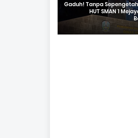
Gaduh! Tanpa Sepengetahu
HUT SMAN 1 Meja
B