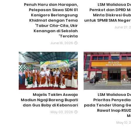
Penuh Haru dan Harapan,
LSM Walidasa D
Pelepasan Siswa SDN 01
Pemkot dan DPRD M
Kanigoro Berlangsung
Minta Diskresi Gu
Khidmat dengan Tema
untuk SPMB SMA Neger
‘Tabur Cita-Cita, Ukir
June 27, 
Kenangan di Sekolah
Tercinta'
June 16, 2026
Majelis Taklim Aswaja
LSM Walidasa D
Madiun Ngaji Bareng Bupati
Prioritas Penyedia
dan Gus Boby di Kebonsari
pada Tender Ulang G
Rawat Inap RSU
May 03, 2026
M
May 10, 