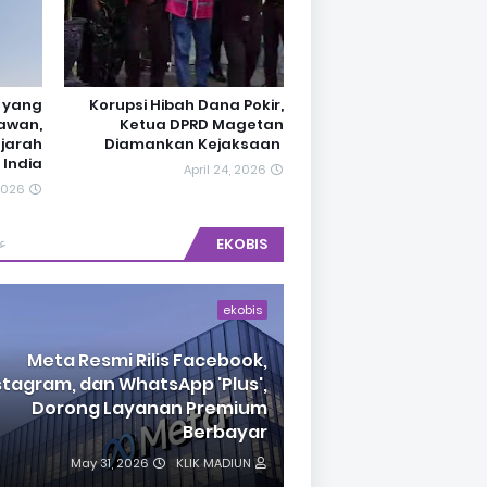
s yang
Korupsi Hibah Dana Pokir,
awan,
Ketua DPRD Magetan
ejarah
Diamankan Kejaksaan ‎
India
April 24, 2026
2026
ع
EKOBIS
ekobis
Meta Resmi Rilis Facebook,
stagram, dan WhatsApp 'Plus',
Dorong Layanan Premium
Berbayar
May 31, 2026
KLIK MADIUN