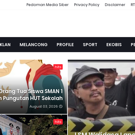
Pedoman Media Siber
Privacy Policy
Disclaimer
RT
IKLAN
MELANCONG
PROFILE
SPORT
EKOBIS
P
hits
Orang Tua Siswa SMAN 1
n Pungutan HUT Sekolah
August 03, 2026
hits
LSM Walidasa Lap