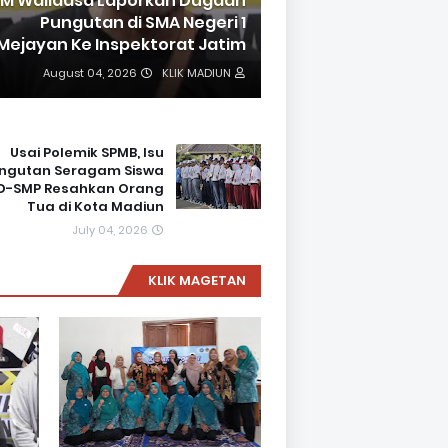
SM Walidasa Laporkan Dugaan
Pungutan di SMA Negeri 1
Mejayan Ke Inspektorat Jatim
August 04, 2026
KLIK MADIUN
Usai Polemik SPMB, Isu
ngutan Seragam Siswa
SD-SMP Resahkan Orang
Tua di Kota Madiun
July 04, 2026
KLIK MAGETAN