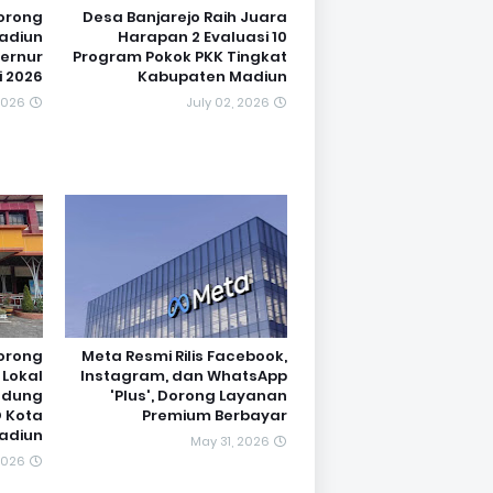
orong
Desa Banjarejo Raih Juara
adiun
Harapan 2 Evaluasi 10
bernur
Program Pokok PKK Tingkat
i 2026
Kabupaten Madiun
2026
July 02, 2026
orong
Meta Resmi Rilis Facebook,
 Lokal
Instagram, dan WhatsApp
edung
'Plus', Dorong Layanan
D Kota
Premium Berbayar
adiun
May 31, 2026
2026