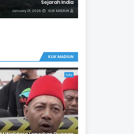
Sejarah India
January 01, 2026
KLIK MADIUN
KLIK MADIUN
hits