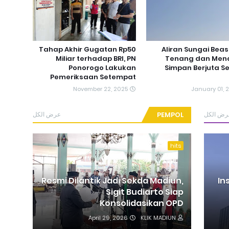
Tahap Akhir Gugatan Rp50
Aliran Sungai Bea
Miliar terhadap BRI, PN
Tenang dan Men
Ponorogo Lakukan
Simpan Berjuta S
Pemeriksaan Setempat
November 22, 2025
January 01, 
عرض الكل
PEMPOL
رض الكل
hits
Resmi Dilantik Jadi Sekda Madiun,
In
Sigit Budiarto Siap
Konsolidasikan OPD
April 29, 2026
KLIK MADIUN