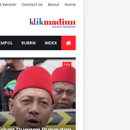
L Version
Contact Us
About
Home
EMPOL
RUBRIK
INDEX
hits
orkan Dugaan Pungutan