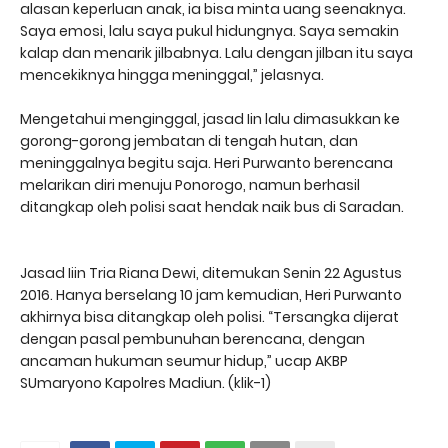
alasan keperluan anak, ia bisa minta uang seenaknya.
Saya emosi, lalu saya pukul hidungnya. Saya semakin
kalap dan menarik jilbabnya. Lalu dengan jilban itu saya
mencekiknya hingga meninggal,” jelasnya.
Mengetahui menginggal, jasad Iin lalu dimasukkan ke
gorong-gorong jembatan di tengah hutan, dan
meninggalnya begitu saja. Heri Purwanto berencana
melarikan diri menuju Ponorogo, namun berhasil
ditangkap oleh polisi saat hendak naik bus di Saradan.
Jasad Iiin Tria Riana Dewi, ditemukan Senin 22 Agustus
2016. Hanya berselang 10 jam kemudian, Heri Purwanto
akhirnya bisa ditangkap oleh polisi. “Tersangka dijerat
dengan pasal pembunuhan berencana, dengan
ancaman hukuman seumur hidup,” ucap AKBP
SUmaryono Kapolres Madiun. (klik-1)