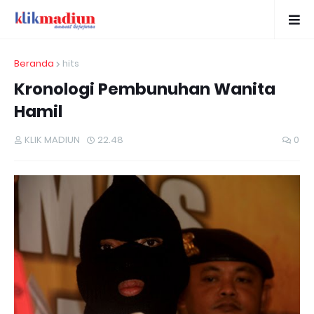
Beranda
hits
Kronologi Pembunuhan Wanita
Hamil
KLIK MADIUN
22.48
0