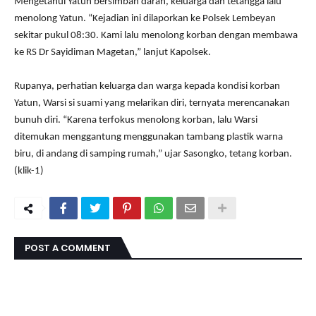
Mengetahui Yatun bersimbah darah, keluarga dan tetangga lalu
menolong Yatun. “Kejadian ini dilaporkan ke Polsek Lembeyan
sekitar pukul 08:30. Kami lalu menolong korban dengan membawa
ke RS Dr Sayidiman Magetan,” lanjut Kapolsek.
Rupanya, perhatian keluarga dan warga kepada kondisi korban
Yatun, Warsi si suami yang melarikan diri, ternyata merencanakan
bunuh diri. “Karena terfokus menolong korban, lalu Warsi
ditemukan menggantung menggunakan tambang plastik warna
biru, di andang di samping rumah,” ujar Sasongko, tetang korban.
(klik-1)
POST A COMMENT