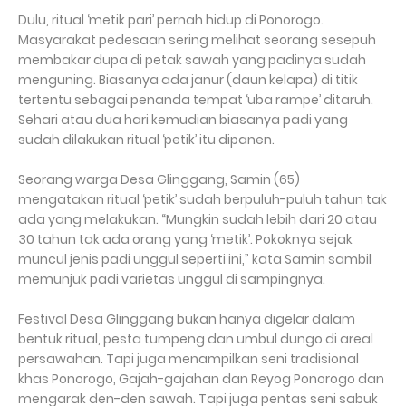
Dulu, ritual ‘metik pari’ pernah hidup di Ponorogo.
Masyarakat pedesaan sering melihat seorang sesepuh
membakar dupa di petak sawah yang padinya sudah
menguning. Biasanya ada janur (daun kelapa) di titik
tertentu sebagai penanda tempat ‘uba rampe’ ditaruh.
Sehari atau dua hari kemudian biasanya padi yang
sudah dilakukan ritual ‘petik’ itu dipanen.
Seorang warga Desa Glinggang, Samin (65)
mengatakan ritual ‘petik’ sudah berpuluh-puluh tahun tak
ada yang melakukan. “Mungkin sudah lebih dari 20 atau
30 tahun tak ada orang yang ‘metik’. Pokoknya sejak
muncul jenis padi unggul seperti ini,” kata Samin sambil
memunjuk padi varietas unggul di sampingnya.
Festival Desa Glinggang bukan hanya digelar dalam
bentuk ritual, pesta tumpeng dan umbul dungo di areal
persawahan. Tapi juga menampilkan seni tradisional
khas Ponorogo, Gajah-gajahan dan Reyog Ponorogo dan
mengarak den-den sawah. Tapi juga pentas seni sabuk