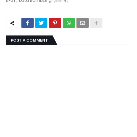
BPJT,’’ kata Bambang. (klik-4)
POST A COMMENT