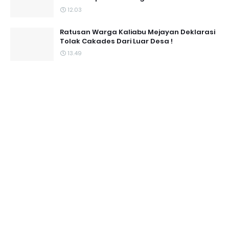
12.03
Ratusan Warga Kaliabu Mejayan Deklarasi
Tolak Cakades Dari Luar Desa !
13.49