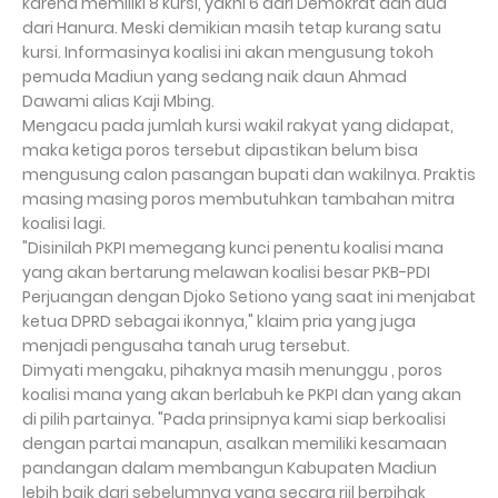
karena memiliki 8 kursi, yakni 6 dari Demokrat dan dua
dari Hanura. Meski demikian masih tetap kurang satu
kursi. Informasinya koalisi ini akan mengusung tokoh
pemuda Madiun yang sedang naik daun Ahmad
Dawami alias Kaji Mbing.
Mengacu pada jumlah kursi wakil rakyat yang didapat,
maka ketiga poros tersebut dipastikan belum bisa
mengusung calon pasangan bupati dan wakilnya. Praktis
masing masing poros membutuhkan tambahan mitra
koalisi lagi.
"Disinilah PKPI memegang kunci penentu koalisi mana
yang akan bertarung melawan koalisi besar PKB-PDI
Perjuangan dengan Djoko Setiono yang saat ini menjabat
ketua DPRD sebagai ikonnya," klaim pria yang juga
menjadi pengusaha tanah urug tersebut.
Dimyati mengaku, pihaknya masih menunggu , poros
koalisi mana yang akan berlabuh ke PKPI dan yang akan
di pilih partainya. "Pada prinsipnya kami siap berkoalisi
dengan partai manapun, asalkan memiliki kesamaan
pandangan dalam membangun Kabupaten Madiun
lebih baik dari sebelumnya yang secara riil berpihak