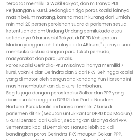
tercatat memiliki 13 Wakil Rakyat, dan mitranya PDI
Perjuangan 8 Kursi. Sedangkan tiga poros koalisi lainnya
masih belum matang, karena masih kurang dari jumlah
minimal 20 persen perolehan suara di parlemen sesuai
ketentuan dalam Undang Undang pemilukada atau
setidaknya 9 kursi wakil Rakyat di DPRD Kabupaten
Madiun yang jumlah totalnya ada 45 kursi," ujarnya, saat
membuka diskusi dengan para tokoh pemuda,
masyarakat dan para jurnalis.
Poros Koalisi Gerindra-PKS misalnya, hanya memiliki 7
kursi, yakni 4 dari Gerindra dan 3 dari PKS. Sehingga koalisi
yang di motori oleh pengusaha kondang Yun Harsono ini
masih membutuhkan dua kursi tambahan.
Begitu juga dengan poros koalisi Golkar dan PPP yang
diinisiasi oleh anggota DPR RI dari Partai Nasdem,
Hartono. Poros koalisi ini hanya memiliki 7 kursi di
parlemen klithik (sebutan untuk kantor DPRD Kab Madiun).
5 kursi berasal dari Golkar, sedangkan sisanya dari PPP.
Sementara koalisi Demokrat-Hanura lebih baik di
bandingkan poros Gerindra-PKS maupun Golkar-PPP,