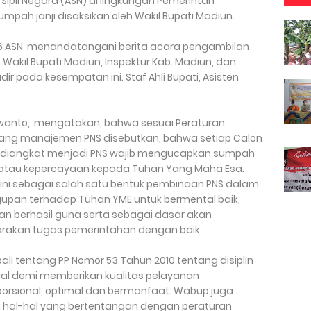
ipil Negara (ASN) di lingkungan Pemerintah
ah janji disaksikan oleh Wakil Bupati Madiun.
76 ASN menandatangani berita acara pengambilan
Wakil Bupati Madiun, Inspektur Kab. Madiun, dan
ir pada kesempatan ini. Staf Ahli Bupati, Asisten
 Iswanto, mengatakan, bahwa sesuai Peraturan
ntang manajemen PNS disebutkan, bahwa setiap Calon
at diangkat menjadi PNS wajib mengucapkan sumpah
 atau kepercayaan kepada Tuhan Yang Maha Esa.
ini sebagai salah satu bentuk pembinaan PNS dalam
upan terhadap Tuhan YME untuk bermental baik,
n berhasil guna serta sebagai dasar akan
akan tugas pemerintahan dengan baik.
 tentang PP Nomor 53 Tahun 2010 tentang disiplin
tral demi memberikan kualitas pelayanan
porsional, optimal dan bermanfaat. Wabup juga
m hal-hal yang bertentangan dengan peraturan