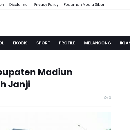
ion
Disclaimer
Privacy Policy
Pedoman Media Siber
OL
EKOBIS
SPORT
PROFILE
MELANCONG
IKLA
bupaten Madiun
 Janji
0