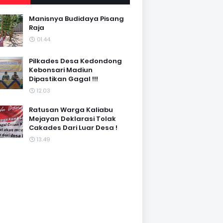
Manisnya Budidaya Pisang
Raja
01.44
Pilkades Desa Kedondong
Kebonsari Madiun
Dipastikan Gagal !!!
12.03
Ratusan Warga Kaliabu
Mejayan Deklarasi Tolak
Cakades Dari Luar Desa !
13.49