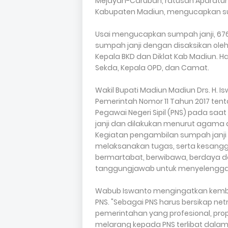
Mejayan-Caruban, ratusan Aparatur S
Kabupaten Madiun, mengucapkan sump
Usai mengucapkan sumpah janji, 6
sumpah janji dengan disaksikan oleh 
Kepala BKD dan Diklat Kab Madiun. Had
Sekda, Kepala OPD, dan Camat.
Wakil Bupati Madiun Madiun Drs. H.
Pemerintah Nomor 11 Tahun 2017 te
Pegawai Negeri Sipil (PNS) pada sa
janji dan dilakukan menurut agama
Kegiatan pengambilan sumpah janji 
melaksanakan tugas, serta kesangg
bermartabat, berwibawa, berdaya da
tanggungjawab untuk menyelenggar
Wabub Iswanto mengingatkan kembali
PNS. "Sebagai PNS harus bersikap ne
pemerintahan yang profesional, pro
melarang kepada PNS terlibat dala