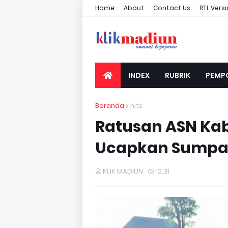
Home
About
Contact Us
RTL Vers
INDEX
RUBRIK
PEMP
Beranda
hits
Ratusan ASN Ka
Ucapkan Sumpah
KLIK MADIUN
12.31