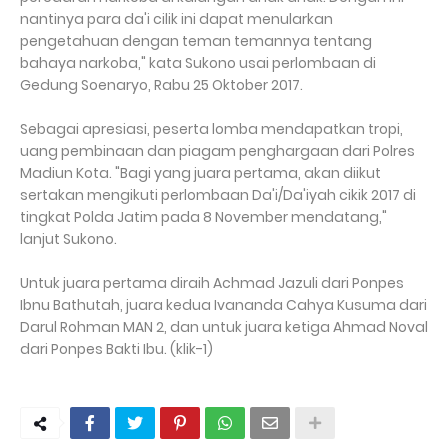
nantinya para da'i cilik ini dapat menularkan
pengetahuan dengan teman temannya tentang
bahaya narkoba," kata Sukono usai perlombaan di
Gedung Soenaryo, Rabu 25 Oktober 2017.
Sebagai apresiasi, peserta lomba mendapatkan tropi,
uang pembinaan dan piagam penghargaan dari Polres
Madiun Kota. "Bagi yang juara pertama, akan diikut
sertakan mengikuti perlombaan Da'i/Da'iyah cikik 2017 di
tingkat Polda Jatim pada 8 November mendatang,"
lanjut Sukono.
Untuk juara pertama diraih Achmad Jazuli dari Ponpes
Ibnu Bathutah, juara kedua Ivananda Cahya Kusuma dari
Darul Rohman MAN 2, dan untuk juara ketiga Ahmad Noval
dari Ponpes Bakti Ibu. (klik-1)