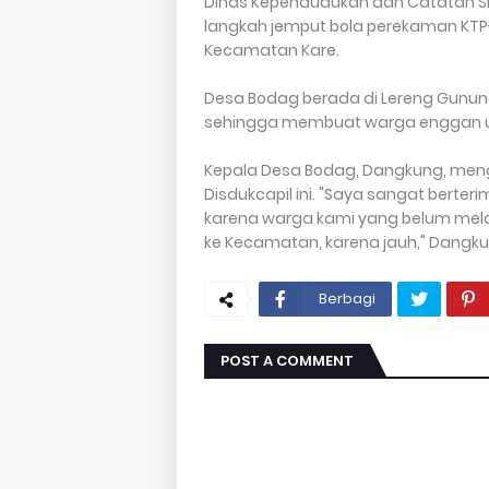
Dinas Kependudukan dan Catatan Sip
langkah jemput bola perekaman KTP-e
Kecamatan Kare.
Desa Bodag berada di Lereng Gunung
sehingga membuat warga enggan u
Kepala Desa Bodag, Dangkung, men
Disdukcapil ini. "Saya sangat berter
karena warga kami yang belum mel
ke Kecamatan, karena jauh," Dangkung
Berbagi
POST A COMMENT