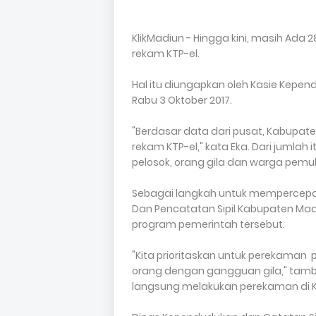
KlikMadiun - Hingga kini, masih Ad
rekam KTP-el.
Hal itu diungapkan oleh Kasie Kepe
Rabu 3 Oktober 2017.
"Berdasar data dari pusat, Kabupat
rekam KTP-el," kata Eka. Dari jumlah
pelosok, orang gila dan warga pem
Sebagai langkah untuk mempercepa
Dan Pencatatan Sipil Kabupaten M
program pemerintah tersebut.
"Kita prioritaskan untuk perekaman p
orang dengan gangguan gila," tam
langsung melakukan perekaman di 