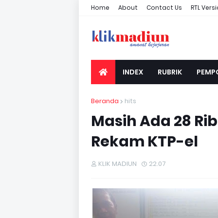
Home
About
Contact Us
RTL Vers
INDEX
RUBRIK
PEMP
Beranda
hits
Masih Ada 28 R
Rekam KTP-el
KLIK MADIUN
22.07