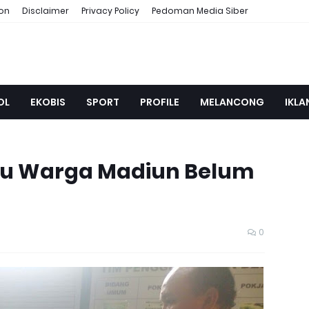
ion
Disclaimer
Privacy Policy
Pedoman Media Siber
OL
EKOBIS
SPORT
PROFILE
MELANCONG
IKLA
ibu Warga Madiun Belum
0