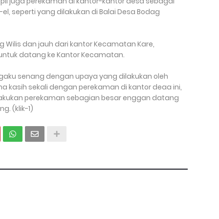
il juga perekaman di kantor-kantor desa sebagai
l, seperti yang dilakukan di Balai Desa Bodag
 Wilis dan jauh dari kantor Kecamatan Kare,
ntuk datang ke Kantor Kecamatan.
gaku senang dengan upaya yang dilakukan oleh
ima kasih sekali dengan perekaman di kantor deaa ini,
akukan perekaman sebagian besar enggan datang
. (klik-1)