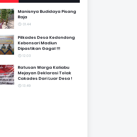
Manisnya Budidaya Pisang
Raja
01.44
Pilkades Desa Kedondong
Kebonsari Madiun
Dipastikan Gagal !!!
12.03
Ratusan Warga Kaliabu
Mejayan Deklarasi Tolak
Cakades Dari Luar Desa !
13.49