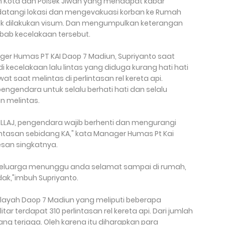
un Kota dan Polsek Jiwan yang mendapat kabar
atangi lokasi dan mengevakuasi korban ke Rumah
tuk dilakukan visum. Dan mengumpulkan keterangan
bab kecelakaan tersebut.
er Humas PT KAI Daop 7 Madiun, Supriyanto saat
 kecelakaan lalu lintas yang diduga kurang hati hati
t saat melintas di perlintasan rel kereta api.
ngendara untuk selalu berhati hati dan selalu
an melintas.
g LLAJ, pengendara wajib berhenti dan mengurangi
intasan sebidang KA," kata Manager Humas Pt Kai
esan singkatnya.
keluarga menunggu anda selamat sampai di rumah,
ak,"imbuh Supriyanto.
ilayah Daop 7 Madiun yang meliputi beberapa
tar terdapat 310 perlintasan rel kereta api. Dari jumlah
ang terjaga. Oleh karena itu diharapkan para