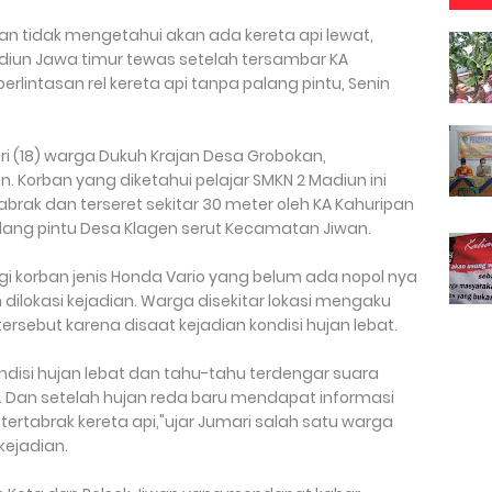
 dan tidak mengetahui akan ada kereta api lewat,
iun Jawa timur tewas setelah tersambar KA
erlintasan rel kereta api tanpa palang pintu, Senin
ri (18) warga Dukuh Krajan Desa Grobokan,
 Korban yang diketahui pelajar SMKN 2 Madiun ini
brak dan terseret sekitar 30 meter oleh KA Kahuripan
palang pintu Desa Klagen serut Kecamatan Jiwan.
 korban jenis Honda Vario yang belum ada nopol nya
dilokasi kejadian. Warga disekitar lokasi mengaku
tersebut karena disaat kejadian kondisi hujan lebat.
kondisi hujan lebat dan tahu-tahu terdengar suara
n. Dan setelah hujan reda baru mendapat informasi
ertabrak kereta api,"ujar Jumari salah satu warga
kejadian.