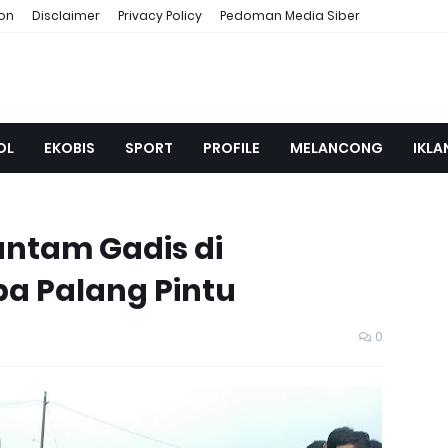
ion
Disclaimer
Privacy Policy
Pedoman Media Siber
OL
EKOBIS
SPORT
PROFILE
MELANCONG
IKLA
ntam Gadis di
pa Palang Pintu
0