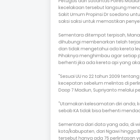
Petugas dari Satlantas Polres Madi
kecelakaan tersebut langsung mend
Sakit Umum Propinsi Dr soedono un
saksi saksi untuk memastikan penye
Sementara ditempat terpisah, Manag
dihubungi membenarkan telah terjadi
dan tidak mengetahui ada kereta lewa
Pihaknya menghimbau agar setiap pe
berhenti jika ada kereta api yang ak
"Sesuai UU no 22 tahun 2009 tentan
kecepatan sebelum melintas di perl
Daop 7 Madiun, Supriyanto melalui p
"Utamakan kelesamatan diri anda, 
sebab KA tidak bisa berhenti mendad
Sementara dari data yang ada, di w
kota/kabupaten, dari Ngawi hingga Bli
tersebut hanya ada 75 perlintasan y