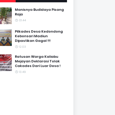
Manisnya Budidaya Pisang
Raja
01.44
Pilkades Desa Kedondong
Kebonsari Madiun
Dipastikan Gagal !!!
12.03
Ratusan Warga Kaliabu
Mejayan Deklarasi Tolak
Cakades Dari Luar Desa !
13.49