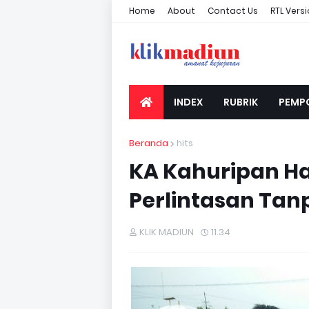
Home
About
Contact Us
RTL Vers
INDEX
RUBRIK
PEMP
Beranda
hits
KA Kahuripan Ha
Perlintasan Tan
KLIK MADIUN
11.34