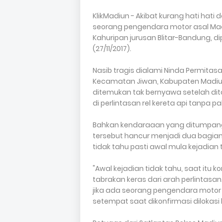
KlikMadiun - Akibat kurang hati hati
seorang pengendara motor asal Mad
Kahuripan jurusan Blitar-Bandung, dip
(27/11/2017).
Nasib tragis dialami Ninda Permitasa
Kecamatan Jiwan, Kabupaten Madiun.
ditemukan tak bernyawa setelah dita
di perlintasan rel kereta api tanpa 
Bahkan kendaraaan yang ditumpangi
tersebut hancur menjadi dua bagian 
tidak tahu pasti awal mula kejadian 
"Awal kejadian tidak tahu, saat itu 
tabrakan keras dari arah perlintasa
jika ada seorang pengendara motor t
setempat saat dikonfirmasi dilokasi 