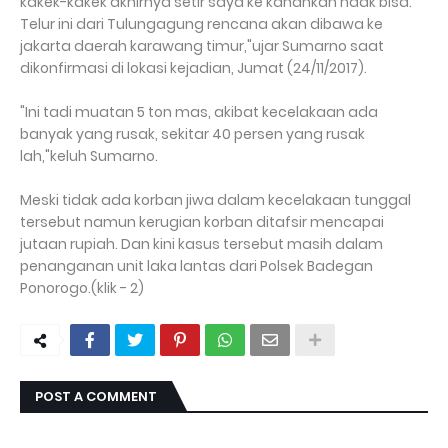
kakek-kakek akhirnya setir saya ke kanankan ndak bisa.
Telur ini dari Tulungagung rencana akan dibawa ke
jakarta daerah karawang timur,"ujar Sumarno saat
dikonfirmasi di lokasi kejadian, Jumat (24/11/2017).
"Ini tadi muatan 5 ton mas, akibat kecelakaan ada
banyak yang rusak, sekitar 40 persen yang rusak
lah,"keluh Sumarno.
Meski tidak ada korban jiwa dalam kecelakaan tunggal
tersebut namun kerugian korban ditafsir mencapai
jutaan rupiah. Dan kini kasus tersebut masih dalam
penanganan unit laka lantas dari Polsek Badegan
Ponorogo.(klik - 2)
POST A COMMENT