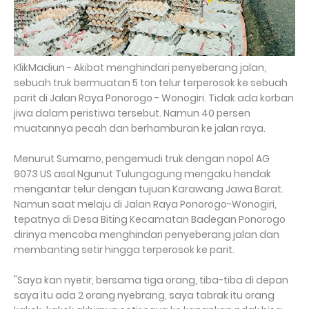
KlikMadiun - Akibat menghindari penyeberang jalan,
sebuah truk bermuatan 5 ton telur terperosok ke sebuah
parit di Jalan Raya Ponorogo - Wonogiri. Tidak ada korban
jiwa dalam peristiwa tersebut. Namun 40 persen
muatannya pecah dan berhamburan ke jalan raya.
Menurut Sumarno, pengemudi truk dengan nopol AG
9073 US asal Ngunut Tulungagung mengaku hendak
mengantar telur dengan tujuan Karawang Jawa Barat.
Namun saat melaju di Jalan Raya Ponorogo-Wonogiri,
tepatnya di Desa Biting Kecamatan Badegan Ponorogo
dirinya mencoba menghindari penyeberang jalan dan
membanting setir hingga terperosok ke parit.
"Saya kan nyetir, bersama tiga orang, tiba-tiba di depan
saya itu ada 2 orang nyebrang, saya tabrak itu orang