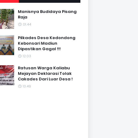
Manisnya Budidaya Pisang
Raja
01.44
Pilkades Desa Kedondong
Kebonsari Madiun
Dipastikan Gagal !!!
12.03
Ratusan Warga Kaliabu
Mejayan Deklarasi Tolak
Cakades Dari Luar Desa !
13.49