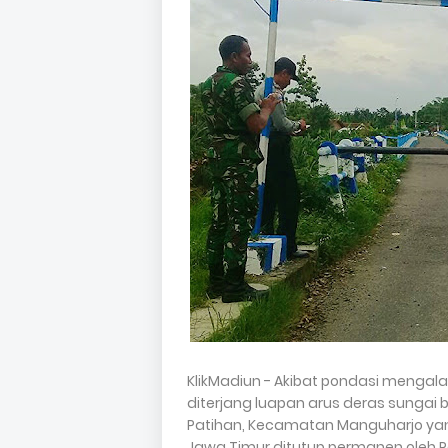
KlikMadiun - Akibat pondasi mengal
diterjang luapan arus deras sung
Patihan, Kecamatan Manguharjo ya
Jawa Timur ditutup permanen oleh 