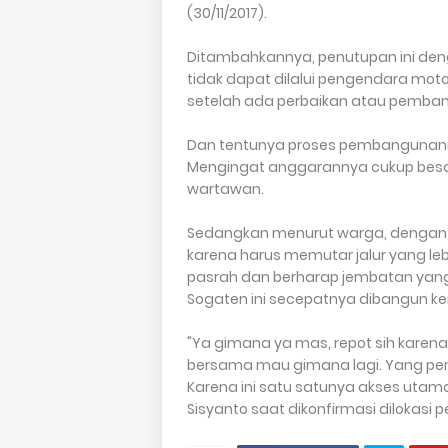
(30/11/2017).
Ditambahkannya, penutupan ini deng
tidak dapat dilalui pengendara mot
setelah ada perbaikan atau pembang
Dan tentunya proses pembangunannya
Mengingat anggarannya cukup besar,
wartawan.
Sedangkan menurut warga, dengan 
karena harus memutar jalur yang l
pasrah dan berharap jembatan yan
Sogaten ini secepatnya dibangun ke
"Ya gimana ya mas, repot sih kare
bersama mau gimana lagi. Yang pent
Karena ini satu satunya akses utam
Sisyanto saat dikonfirmasi dilokasi 