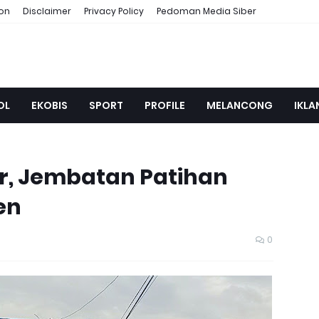
ion
Disclaimer
Privacy Policy
Pedoman Media Siber
OL
EKOBIS
SPORT
PROFILE
MELANCONG
IKLA
r, Jembatan Patihan
en
0