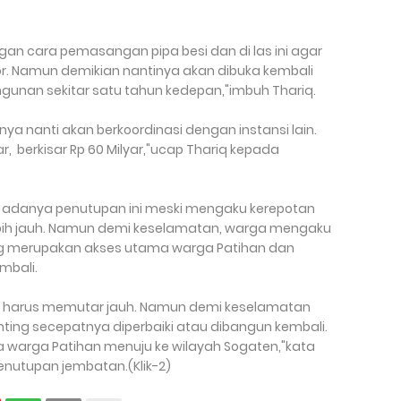
an cara pemasangan pipa besi dan di las ini agar
or. Namun demikian nantinya akan dibuka kembali
unan sekitar satu tahun kedepan,"imbuh Thariq.
 nanti akan berkoordinasi dengan instansi lain.
 berkisar Rp 60 Milyar,"ucap Thariq kepada
adanya penutupan ini meski mengaku kerepotan
ebih jauh. Namun demi keselamatan, warga mengaku
g merupakan akses utama warga Patihan dan
mbali.
na harus memutar jauh. Namun demi keselamatan
ing secepatnya diperbaiki atau dibangun kembali.
a warga Patihan menuju ke wilayah Sogaten,"kata
penutupan jembatan.(Klik-2)