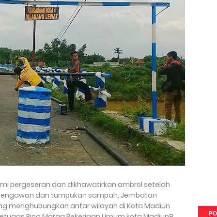
ami pergeseran dan dikhawatirkan ambrol setelah
ai bengawan dan tumpukan sampah, Jembatan
ng menghubungkan antar wilayah di Kota Madiun
PO
Petugas Bina Marga Pekerjaan Umum kota Madiun8.