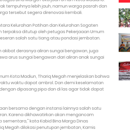
arak tempuhnya lebih jauh, namun warga pasrah dan
a tersebut segera direnovasi kembali.
ra Kelurahan Patihan dan Kelurahan Sogaten
 terpaksa ditutup oleh petugas Pekerjaaan Umum
eseran salah satu tiang atau pondasi jembatan.
n akibat derasnya aliran sungai bengawan, juga
wa arus sungai bengawan dari aliran anak sungai
 Umum Kota Madiun, Thariq Megah menjelaskan bahwa
ewaktu waktu dapat ambrol. Dan demi keselamatan
dengan dipasang pipa dan di las agar tidak dapat
saan bersama dengan instansi lainnya salah satu
ran. Karena dikhawatirkan akan mengancam
 sementara," kata Kabid Bina Marga Dinas
iq Megah dilokasi penutupan jembatan, Kamis