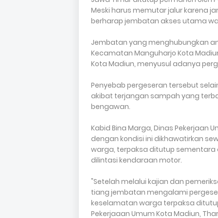
Meski harus memutar jalur karena j
berharap jembatan akses utama warg
Jembatan yang menghubungkan anta
Kecamatan Manguharjo Kota Madiun
Kota Madiun, menyusul adanya perg
Penyebab pergeseran tersebut selai
akibat terjangan sampah yang terba
bengawan.
Kabid Bina Marga, Dinas Pekerjaan
dengan kondisi ini dikhawatirkan s
warga, terpaksa ditutup sementara 
dilintasi kendaraan motor.
"Setelah melalui kajian dan pemerik
tiang jembatan mengalami pergese
keselamatan warga terpaksa ditutup
Pekerjaaan Umum Kota Madiun, Thar