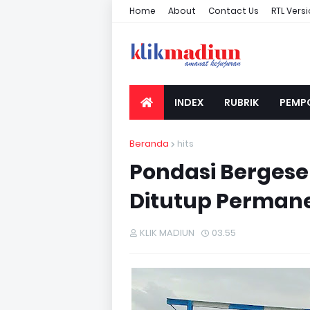
Home
About
Contact Us
RTL Vers
INDEX
RUBRIK
PEMP
Beranda
hits
Pondasi Bergese
Ditutup Perman
KLIK MADIUN
03.55