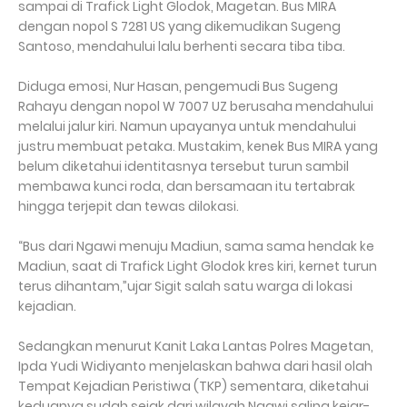
sampai di Trafick Light Glodok, Magetan. Bus MIRA
dengan nopol S 7281 US yang dikemudikan Sugeng
Santoso, mendahului lalu berhenti secara tiba tiba.
Diduga emosi, Nur Hasan, pengemudi Bus Sugeng
Rahayu dengan nopol W 7007 UZ berusaha mendahului
melalui jalur kiri. Namun upayanya untuk mendahului
justru membuat petaka. Mustakim, kenek Bus MIRA yang
belum diketahui identitasnya tersebut turun sambil
membawa kunci roda, dan bersamaan itu tertabrak
hingga terjepit dan tewas dilokasi.
“Bus dari Ngawi menuju Madiun, sama sama hendak ke
Madiun, saat di Trafick Light Glodok kres kiri, kernet turun
terus dihantam,”ujar Sigit salah satu warga di lokasi
kejadian.
Sedangkan menurut Kanit Laka Lantas Polres Magetan,
Ipda Yudi Widiyanto menjelaskan bahwa dari hasil olah
Tempat Kejadian Peristiwa (TKP) sementara, diketahui
keduanya sudah sejak dari wilayah Ngawi saling kejar-