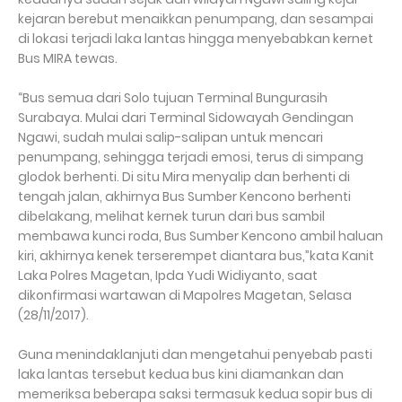
kejaran berebut menaikkan penumpang, dan sesampai
di lokasi terjadi laka lantas hingga menyebabkan kernet
Bus MIRA tewas.
“Bus semua dari Solo tujuan Terminal Bungurasih
Surabaya. Mulai dari Terminal Sidowayah Gendingan
Ngawi, sudah mulai salip-salipan untuk mencari
penumpang, sehingga terjadi emosi, terus di simpang
glodok berhenti. Di situ Mira menyalip dan berhenti di
tengah jalan, akhirnya Bus Sumber Kencono berhenti
dibelakang, melihat kernek turun dari bus sambil
membawa kunci roda, Bus Sumber Kencono ambil haluan
kiri, akhirnya kenek terserempet diantara bus,”kata Kanit
Laka Polres Magetan, Ipda Yudi Widiyanto, saat
dikonfirmasi wartawan di Mapolres Magetan, Selasa
(28/11/2017).
Guna menindaklanjuti dan mengetahui penyebab pasti
laka lantas tersebut kedua bus kini diamankan dan
memeriksa beberapa saksi termasuk kedua sopir bus di