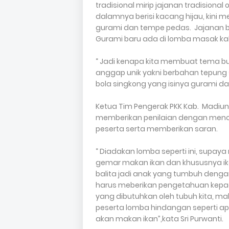
tradisional mirip jajanan tradisiona
dalamnya berisi kacang hijau, kini m
gurami dan tempe pedas. Jajanan bu
Gurami baru ada di lomba masak kali 
“ Jadi kenapa kita membuat tema bu
anggap unik yakni berbahan tepung 
bola singkong yang isinya gurami dan
Ketua Tim Pengerak PKK Kab. Madiun H
memberikan penilaian dengan mencic
peserta serta memberikan saran.
“ Diadakan lomba seperti ini, sup
gemar makan ikan dan khususnya ikan
balita jadi anak yang tumbuh dengan
harus meberikan pengetahuan kepada
yang dibutuhkan oleh tubuh kita, 
peserta lomba hindangan seperti a
akan makan ikan”,kata Sri Purwanti.