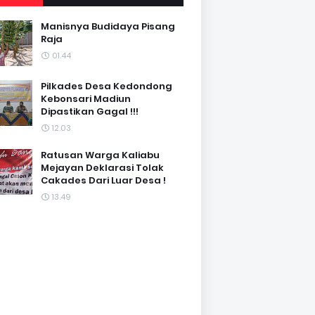
Manisnya Budidaya Pisang
Raja
01.44
Pilkades Desa Kedondong
Kebonsari Madiun
Dipastikan Gagal !!!
12.03
Ratusan Warga Kaliabu
Mejayan Deklarasi Tolak
Cakades Dari Luar Desa !
13.49