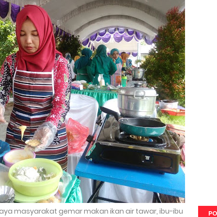
aya masyarakat gemar makan ikan air tawar, ibu-ibu
PO