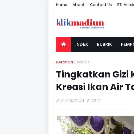
Home
About
Contact Us
RTL Vers
INDEX
RUBRIK
PEMP
Beranda
ekobis
Tingkatkan Gizi
Kreasi Ikan Air 
KLIK MADIUN
23.12