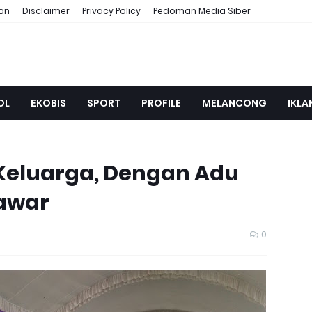
ion
Disclaimer
Privacy Policy
Pedoman Media Siber
OL
EKOBIS
SPORT
PROFILE
MELANCONG
IKLA
 Keluarga, Dengan Adu
Tawar
0