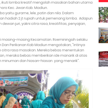
n, ikuti lomba kreatif mengolah masakan bahan utama
rmoro Kec. Jiwan Kab. Madiun.
a yaitu gurame, lele, patin dan nila. Dalam
an hadiah 2 jt rupiah untuk pemenang lomba. Adapun
ewan juri, yakni citra rasa, kreatifitas, penyajian,
kili masing-masing Kecamatan. Roeminingsih selaku
an Dan Perikanan Kab Madiun mengatakan, "intinya
an citra rasa masakan. Mereka bebas menentukan
jian, meraka bebas memberikan ide manarik di atas
n minuman dan hiasan-hiasan yang menarik".