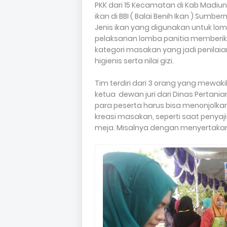
PKK dari 15 Kecamatan di Kab Madiu
ikan di BBI ( Balai Benih Ikan ) Sumbe
Jenis ikan yang digunakan untuk lomb
pelaksanan lomba panitia memberik
kategori masakan yang jadi penilaian d
higienis serta nilai gizi.
Tim terdiri dari 3 orang yang mewa
ketua dewan juri dari Dinas Pertani
para peserta harus bisa menonjolk
kreasi masakan, seperti saat penya
meja. Misalnya dengan menyertaka