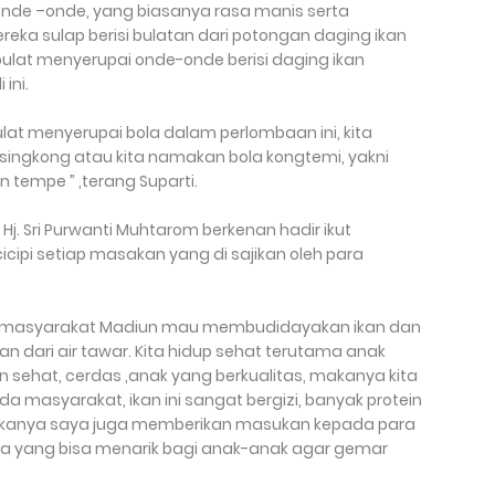
l onde –onde, yang biasanya rasa manis serta
ereka sulap berisi bulatan dari potongan daging ikan
lat menyerupai onde-onde berisi daging ikan
ini.
lat menyerupai bola dalam perlombaan ini, kita
singkong atau kita namakan bola kongtemi, yakni
 tempe ” ,terang Suparti.
j. Sri Purwanti Muhtarom berkenan hadir ikut
ipi setiap masakan yang di sajikan oleh para
aya masyarakat Madiun mau membudidayakan ikan dan
 dari air tawar. Kita hidup sehat terutama anak
 sehat, cerdas ,anak yang berkualitas, makanya kita
 masyarakat, ikan ini sangat bergizi, banyak protein
makanya saya juga memberikan masukan kepada para
pa yang bisa menarik bagi anak-anak agar gemar