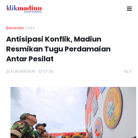
Beranda
hits
Antisipasi Konflik, Madiun
Resmikan Tugu Perdamaian
Antar Pesilat
KLIK MADIUN
07.30
0