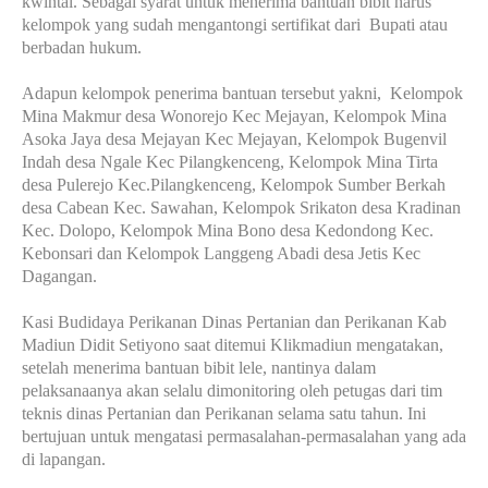
kwintal. Sebagai syarat untuk menerima bantuan bibit harus
kelompok yang sudah mengantongi sertifikat dari Bupati atau
berbadan hukum.
Adapun kelompok penerima bantuan tersebut yakni, Kelompok
Mina Makmur desa Wonorejo Kec Mejayan, Kelompok Mina
Asoka Jaya desa Mejayan Kec Mejayan, Kelompok Bugenvil
Indah desa Ngale Kec Pilangkenceng, Kelompok Mina Tirta
desa Pulerejo Kec.Pilangkenceng, Kelompok Sumber Berkah
desa Cabean Kec. Sawahan, Kelompok Srikaton desa Kradinan
Kec. Dolopo, Kelompok Mina Bono desa Kedondong Kec.
Kebonsari dan Kelompok Langgeng Abadi desa Jetis Kec
Dagangan.
Kasi Budidaya Perikanan Dinas Pertanian dan Perikanan Kab
Madiun Didit Setiyono saat ditemui Klikmadiun mengatakan,
setelah menerima bantuan bibit lele, nantinya dalam
pelaksanaanya akan selalu dimonitoring oleh petugas dari tim
teknis dinas Pertanian dan Perikanan selama satu tahun. Ini
bertujuan untuk mengatasi permasalahan-permasalahan yang ada
di lapangan.