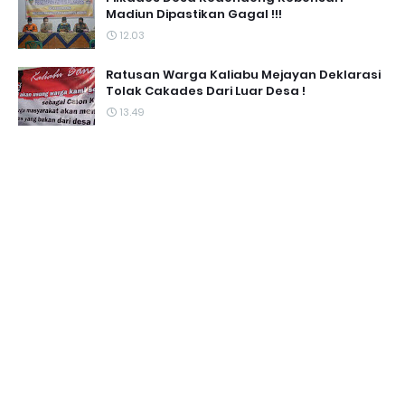
Madiun Dipastikan Gagal !!!
12.03
Ratusan Warga Kaliabu Mejayan Deklarasi
Tolak Cakades Dari Luar Desa !
13.49