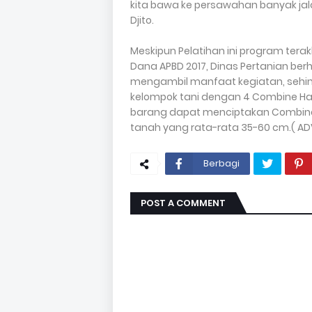
kita bawa ke persawahan banyak jala
Djito.
Meskipun Pelatihan ini program terak
Dana APBD 2017, Dinas Pertanian ber
mengambil manfaat kegiatan, sehi
kelompok tani dengan 4 Combine Hav
barang dapat menciptakan Combin
tanah yang rata-rata 35-60 cm.( ADV
Berbagi
POST A COMMENT