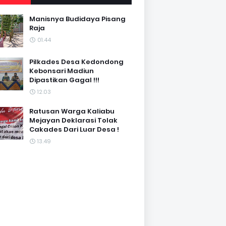
Manisnya Budidaya Pisang
Raja
01.44
Pilkades Desa Kedondong
Kebonsari Madiun
Dipastikan Gagal !!!
12.03
Ratusan Warga Kaliabu
Mejayan Deklarasi Tolak
Cakades Dari Luar Desa !
13.49