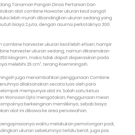
i Bidang Tanaman Pangan Dinas Pertanian Dan
akan alat combine Havester ukuran kecil sangat
duksi lebih murah dibandingkan ukuran sedang yang
butuh biaya 2 juta, dengan asumsi perkotaknya 300
n combine harvester ukuran kecil lebih efisen, hampir
bine harvester ukuran sedang, namun dikarenakan
 350 kilogram, maka tidak dapat dioperasikan pada
a melebihi 25 cm”, terang Roeminingsih.
 Roemingsih juga menambahkan penggunaan Combine
penuhnya dilaksanakan secara luas oleh para
elompok mempunyai alat ini. Salah satu ketua
an Wonoasri Djito mengatakan, Penggunaan mesin
kelompoknya berkeinginan memilikinya, sebab biaya
kan alat ini dibawa ke area persawahan.
dah pengoprasianya waktu melakukan pemotongan padi,
dingkan ukuran sebelumnya terlalu berat, juga pas