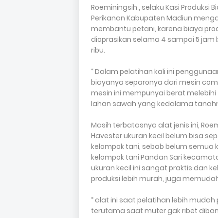
Roeminingsih , selaku Kasi Produks
Perikanan Kabupaten Madiun mengat
membantu petani, karena biaya pro
dioprasikan selama 4 sampai 5 jam 
ribu.
“ Dalam pelatihan kali ini penggunaa
biayanya separonya dari mesin com
mesin ini mempunyai berat melebihi
lahan sawah yang kedalama tanahny
Masih terbatasnya alat jenis ini,
Havester ukuran kecil belum bisa se
kelompok tani, sebab belum semua k
kelompok tani Pandan Sari kecamat
ukuran kecil ini sangat praktis dan 
produksi lebih murah, juga memudah
“ alat ini saat pelatihan lebih mu
terutama saat muter gak ribet diban