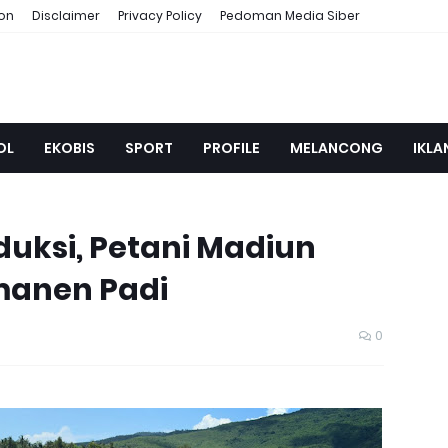
ion
Disclaimer
Privacy Policy
Pedoman Media Siber
OL
EKOBIS
SPORT
PROFILE
MELANCONG
IKLA
duksi, Petani Madiun
emanen Padi
0