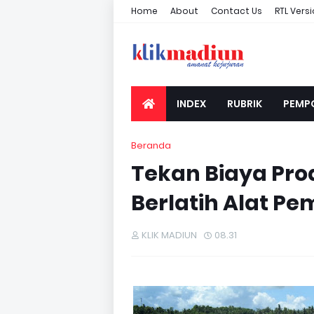
Home
About
Contact Us
RTL Vers
INDEX
RUBRIK
PEMP
Beranda
Tekan Biaya Pro
Berlatih Alat P
KLIK MADIUN
08.31