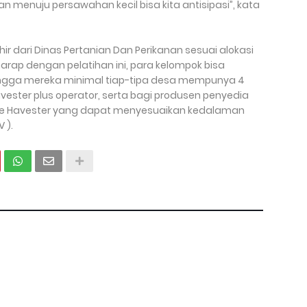
n menuju persawahan kecil bisa kita antisipasi”, kata
hir dari Dinas Pertanian Dan Perikanan sesuai alokasi
harap dengan pelatihan ini, para kelompok bisa
ngga mereka minimal tiap-tipa desa mempunya 4
ester plus operator, serta bagi produsen penyedia
e Havester yang dapat menyesuaikan kedalaman
 ).