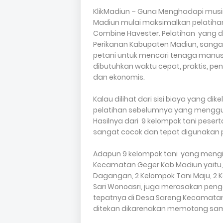
KlikMadiun – Guna Menghadapi musi
Madiun mulai maksimalkan pelatiha
Combine Havester. Pelatihan yang d
Perikanan Kabupaten Madiun, sangat 
petani untuk mencari tenaga manusi
dibutuhkan waktu cepat, praktis, pen
dan ekonomis.
Kalau dilihat dari sisi biaya yang d
pelatihan sebelumnya yang menggu
Hasilnya dari 9 kelompok tani peser
sangat cocok dan tepat digunakan p
Adapun 9 kelompok tani yang mengik
Kecamatan Geger Kab Madiun yaitu, 
Dagangan, 2 Kelompok Tani Maju, 2 K
Sari Wonoasri, juga merasakan pen
tepatnya di Desa Sareng Kecamata
ditekan dikarenakan memotong sam