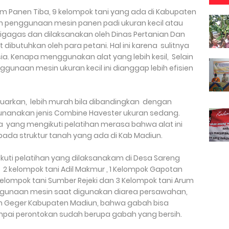
m Panen Tiba, 9 kelompok tani yang ada di Kabupaten
n penggunaan mesin panen padi ukuran kecil atau
igagas dan dilaksanakan oleh Dinas Pertanian Dan
dibutuhkan oleh para petani. Hal ini karena sulitnya
a. Kenapa menggunakan alat yang lebih kesil, Selain
ggunaan mesin ukuran kecil ini dianggap lebih efisien
ikeluarkan, lebih murah bila dibandingkan dengan
nanakan jenis Combine Havester ukuran sedang.
ta yang mengikuti pelatihan merasa bahwa alat ini
ada struktur tanah yang ada di Kab Madiun.
uti pelatihan yang dilaksanakam di Desa Sareng
2 kelompok tani Adil Makmur , 1 Kelompok Gapotan
elompok tani Sumber Rejeki dan 3 Kelompok tani Arum
ggunaan mesin saat digunakan diarea persawahan,
n Geger Kabupaten Madiun, bahwa gabah bisa
pai perontokan sudah berupa gabah yang bersih.