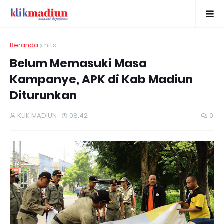
Beranda
hits
Belum Memasuki Masa
Kampanye, APK di Kab Madiun
Diturunkan
KLIK MADIUN
08.42
0