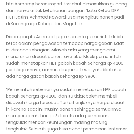
kita berharap beras import tersebut dimasukkan gudang
dan hanya untuk ketahanan pangan,”kata Ketua DPP
HKTI Jatim, Achmad Nawardi usai mengikuti panen padi
di Karangmojo Kabupaten Magetan.
Disamping itu Achmad juga meminta pemerintah lebih
ketat dalam pengawasan terhadap harga gabah saat
ini dimana sebagian wilayah ada yang mengalami
menurunan di saat panen raya tiba. Meski pemerintah
sudah menetapkan HET gabah basah seharga Rp 4200
per kilogramnya, namun di sejumlah wilayah diketahui
ada harga gabah basah seharga Rp 3800.
“Pemerintah sebenarnya sudah menetapkan HPP gabah
basah seharga Rp 4200, dan itu tidak boleh membeli
dibawah harga tersebut. Terkait anjloknya harga disaat
ini karena saat ini musim panen sehingga semuannya
mempengaruhi harga. Selain itu ada permainan
tengkulak mencari keuntungan masing masing
tengkulak. Selain itu juga bisa akibat permainan lenterner,