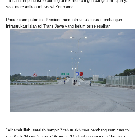
" Ini adalah pondasi terpenting untuk membangun bangsa ini" ujarnya
saat meresmikan tol Ngawi-Kertosono.
Pada kesempatan ini, Presiden meminta untuk terus membangun
infrastruktur jalan tol Trans Jawa yang belum terselesaikan.
"Alhamdulilah, setelah hampir 2 tahun akhirnya pembangunan ruas tol
dari Klitik (Ngawi )sampai Wilangan (Madiun) sepanjang 52 km bisa