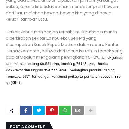
yang ada di Madiun. Dan dipastikan jumlahnya sangat
cukup, karena kita tidak pernah mendatangkan hewan
dari luar, malahan hewan-hewan kita yang di bawa
keluar” tambah Estu.
Terkait kebutuhan hewan ternak untuk kurban tahun ini
diperkirakan sekitar 20 ribu ekor. Seperti yang
disampaikan Bapak Bupati Madiun dalam acara Kontes
ternak kemaren , bahwa dari tahun ke tahun ternak yang
ada di Madiun mengalami peningkatan 5-10%.
ntuk jumlah
U
saat ini, sapi potong 60.881 ekor, kambing 76445 ekor, Domba
22667ekor dan unggas 3247555 ekor . Sedangkan produksi daging
mencapai 5671 ton dengan konsumsi perkapita per tahun sebesar 839
kg.(Klik-1)
POST A COMMENT