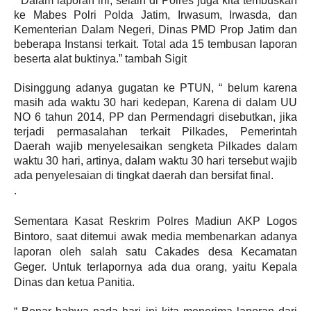
“ Dalam laporan ini, selain di Polres juga kita tembuskan
ke Mabes Polri Polda Jatim,
Irwasum, Irwasda, dan
Kementerian Dalam Negeri, Dinas PMD Prop Jatim dan
beberapa
Instansi terkait. Total ada 15 tembusan laporan
beserta alat buktinya.” tambah Sigit
Disinggung adanya gugatan ke PTUN, “ belum karena
masih ada waktu 30 hari kedepan,
Karena di dalam UU
NO 6 tahun 2014, PP dan Permendagri disebutkan, jika
terjadi
permasalahan terkait Pilkades, Pemerintah
Daerah wajib menyelesaikan sengketa Pilkades
dalam
waktu 30 hari, artinya, dalam waktu 30 hari tersebut wajib
ada penyelesaian di tingkat
daerah dan bersifat final.
.
Sementara Kasat Reskrim Polres Madiun AKP Logos
Bintoro, saat ditemui awak media
membenarkan adanya
laporan oleh salah satu Cakades desa Kecamatan
Geger. Untuk
terlapornya ada dua orang, yaitu Kepala
Dinas dan ketua Panitia.