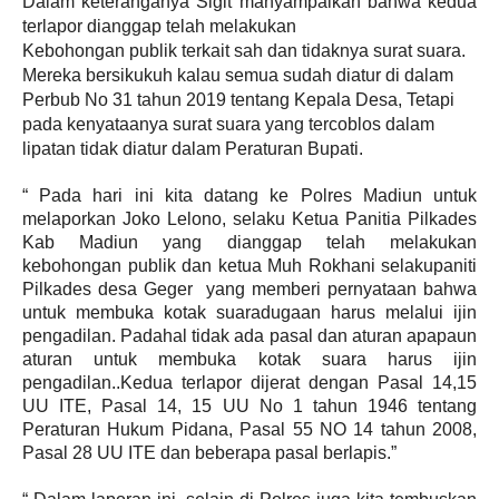
Dalam keteranganya Sigit manyampaikan bahwa kedua
terlapor dianggap telah melakukan
Kebohongan publik terkait sah dan tidaknya surat suara.
Mereka bersikukuh kalau semua
sudah diatur di dalam
Perbub No 31 tahun 2019 tentang Kepala Desa, Tetapi
pada kenyataanya s
urat suara yang tercoblos dalam
lipatan tidak diatur dalam Peraturan Bupati.
“ Pada hari ini kita datang ke Polres Madiun untuk
melaporkan Joko Lelono, selaku Ketua
Panitia Pilkades
Kab Madiun yang dianggap telah melakukan
kebohongan publik dan ketua
Muh Rokhani selakupaniti
Pilkades desa Geger yang memberi pernyataan bahwa
untuk
membuka kotak suaradugaan harus melalui ijin
pengadilan. Padahal tidak ada pasal dan
aturan apapaun
aturan untuk membuka kotak suara harus ijin
pengadilan..
Kedua terlapor dijerat dengan Pasal 14,15
UU ITE, Pasal 14, 15
UU No 1 tahun 1946 tentang
Peraturan Hukum Pidana, Pasal 55 NO 14 tahun 2008,
Pasal 28
UU ITE dan beberapa pasal berlapis.”