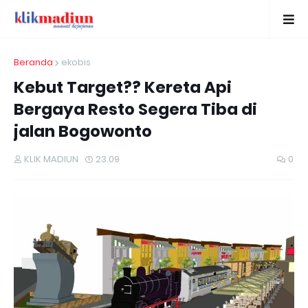
Beranda
ekobis
Kebut Target?? Kereta Api
Bergaya Resto Segera Tiba di
jalan Bogowonto
KLIK MADIUN
23.09
0