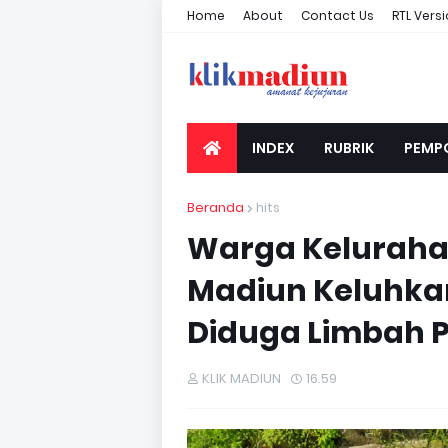
Home
About
Contact Us
RTL Vers
INDEX
RUBRIK
PEMP
Beranda
hits
Warga Keluraha
Madiun Keluhkan
Diduga Limbah P
KLIK MADIUN
16.59