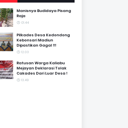
Manisnya Budidaya Pisang
Raja
01.44
Pilkades Desa Kedondong
Kebonsari Madiun
Dipastikan Gagal !!!
12.03
Ratusan Warga Kaliabu
Mejayan Deklarasi Tolak
Cakades Dari Luar Desa !
13.49