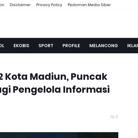
ion
Disclaimer
Privacy Policy
Pedoman Media Siber
OL
EKOBIS
SPORT
PROFILE
MELANCONG
IKLA
2 Kota Madiun, Puncak
i Pengelola Informasi
0