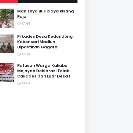
Manisnya Budidaya Pisang
Raja
01.44
Pilkades Desa Kedondong
Kebonsari Madiun
Dipastikan Gagal !!!
12.03
Ratusan Warga Kaliabu
Mejayan Deklarasi Tolak
Cakades Dari Luar Desa !
13.49