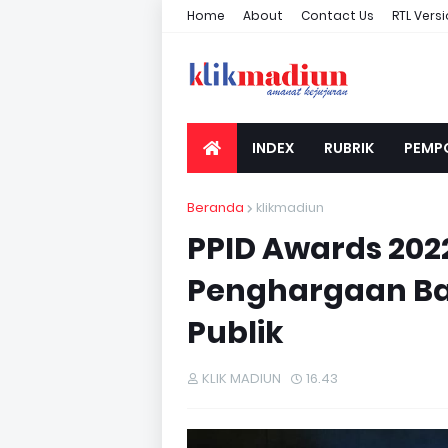
Home
About
Contact Us
RTL Vers
INDEX
RUBRIK
PEMP
Beranda
klikmadiun
PPID Awards 202
Penghargaan Bag
Publik
KLIK MADIUN
16.43