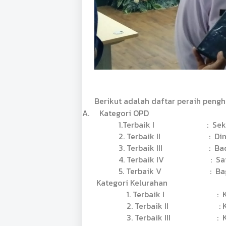
Berikut adalah daftar peraih peng
A.
Kategori OPD
1.Terbaik I
:
Sek
2. Terbaik II
:
Di
3. Terbaik III
:
Ba
4. Terbaik IV
:
Sa
5. Terbaik V
:
Ba
Kategori Kelurahan
1. Terbaik I
:
2. Terbaik II
:
3. Terbaik III
: