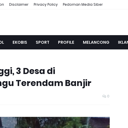
ion
Disclaimer
Privacy Policy
Pedoman Media Siber
OL
EKOBIS
SPORT
PROFILE
MELANCONG
IKLA
gi, 3 Desa di
gu Terendam Banjir
0