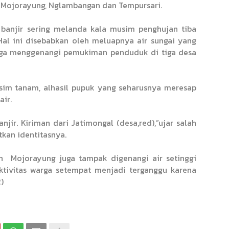
a Mojorayung, Nglambangan dan Tempursari.
, banjir sering melanda kala musim penghujan tiba
Hal ini disebabkan oleh meluapnya air sungai yang
ngga menggenangi pemukiman penduduk di tiga desa
usim tanam, alhasil pupuk yang seharusnya meresap
air.
njir. Kiriman dari Jatimongal (desa,red),”ujar salah
kan identitasnya.
n
Mojorayung juga tampak digenangi air setinggi
ktivitas warga setempat menjadi terganggu karena
2)