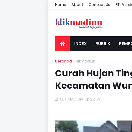
Home
About
Contact Us
RTL Vers
INDEX
RUBRIK
PEMP
Beranda
klikmadiun
Curah Hujan Ting
Kecamatan Wun
KLIK MADIUN
22.59