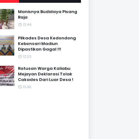
Manisnya Budidaya Pisang
Raja
01.44
Pilkades Desa Kedondong
Kebonsari Madiun
Dipastikan Gagal !!!
12.03
Ratusan Warga Kaliabu
Mejayan Deklarasi Tolak
Cakades Dari Luar Desa !
13.49