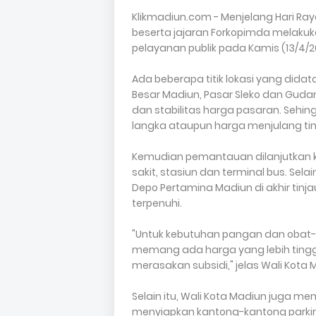
Klikmadiun.com - Menjelang Hari Raya 
beserta jajaran Forkopimda melakukan
pelayanan publik pada Kamis (13/4/2
Ada beberapa titik lokasi yang dida
Besar Madiun, Pasar Sleko dan Gud
dan stabilitas harga pasaran. Sehin
langka ataupun harga menjulang tin
Kemudian pemantauan dilanjutkan ke
sakit, stasiun dan terminal bus. Sel
Depo Pertamina Madiun di akhir tin
terpenuhi.
"Untuk kebutuhan pangan dan obat
memang ada harga yang lebih tinggi
merasakan subsidi," jelas Wali Kota 
Selain itu, Wali Kota Madiun juga m
menyiapkan kantong-kantong parkir di