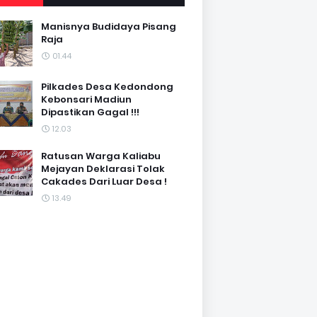
Manisnya Budidaya Pisang
Raja
01.44
Pilkades Desa Kedondong
Kebonsari Madiun
Dipastikan Gagal !!!
12.03
Ratusan Warga Kaliabu
Mejayan Deklarasi Tolak
Cakades Dari Luar Desa !
13.49