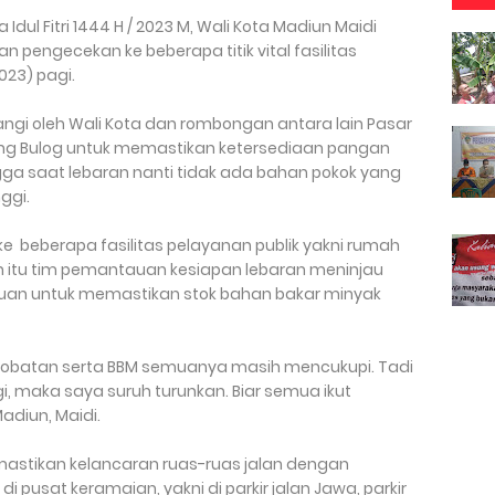
Idul Fitri 1444 H / 2023 M, Wali Kota Madiun Maidi
 pengecekan ke beberapa titik vital fasilitas
023) pagi.
tangi oleh Wali Kota dan rombongan antara lain Pasar
ang Bulog untuk memastikan ketersediaan pangan
gga saat lebaran nanti tidak ada bahan pokok yang
ggi.
 beberapa fasilitas pelayanan publik yakni rumah
ain itu tim pemantauan kesiapan lebaran meninjau
jauan untuk memastikan stok bahan bakar minyak
-obatan serta BBM semuanya masih mencukupi. Tadi
, maka saya suruh turunkan. Biar semua ikut
Madiun, Maidi.
emastikan kelancaran ruas-ruas jalan dengan
 pusat keramaian, yakni di parkir jalan Jawa, parkir