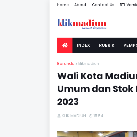
Home
About
Contact Us
RTL Vers
INDEX
RUBRIK
PEMP
Beranda
klikmadiun
Wali Kota Madiun
Umum dan Stok 
2023
KLIK MADIUN
15.54