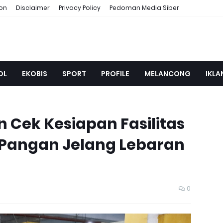
ion
Disclaimer
Privacy Policy
Pedoman Media Siber
OL
EKOBIS
SPORT
PROFILE
MELANCONG
IKLA
 Cek Kesiapan Fasilitas
Pangan Jelang Lebaran
0