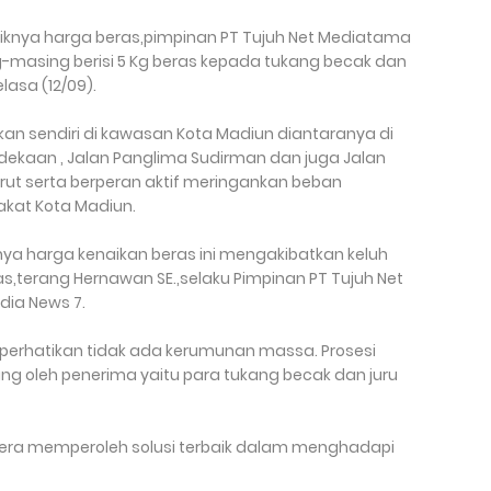
aiknya harga beras,pimpinan PT Tujuh Net Mediatama
masing berisi 5 Kg beras kepada tukang becak dan
lasa (12/09).
kan sendiri di kawasan Kota Madiun diantaranya di
rdekaan , Jalan Panglima Sudirman dan juga Jalan
urut serta berperan aktif meringankan beban
kat Kota Madiun.
anya harga kenaikan beras ini mengakibatkan keluh
,terang Hernawan SE.,selaku Pimpinan PT Tujuh Net
ia News 7.
perhatikan tidak ada kerumunan massa. Prosesi
ng oleh penerima yaitu para tukang becak dan juru
era memperoleh solusi terbaik dalam menghadapi