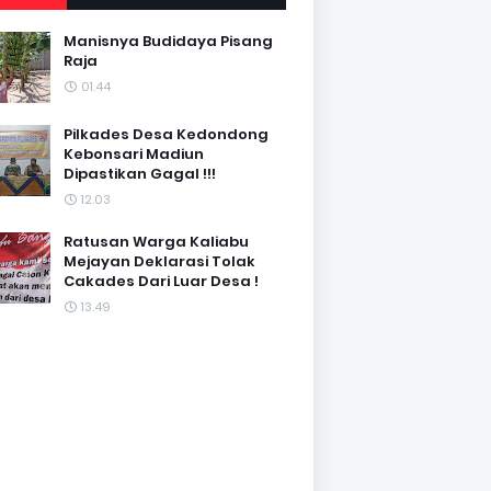
Manisnya Budidaya Pisang
Raja
01.44
Pilkades Desa Kedondong
Kebonsari Madiun
Dipastikan Gagal !!!
12.03
Ratusan Warga Kaliabu
Mejayan Deklarasi Tolak
Cakades Dari Luar Desa !
13.49