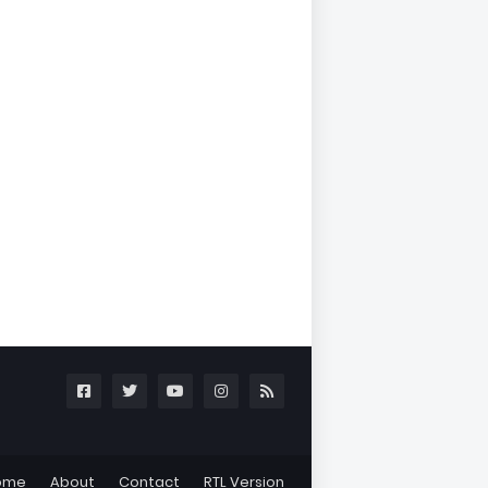
ome
About
Contact
RTL Version