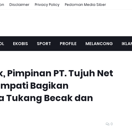
ion
Disclaimer
Privacy Policy
Pedoman Media Siber
OL
EKOBIS
SPORT
PROFILE
MELANCONG
IKLA
, Pimpinan PT. Tujuh Net
mpati Bagikan
 Tukang Becak dan
0