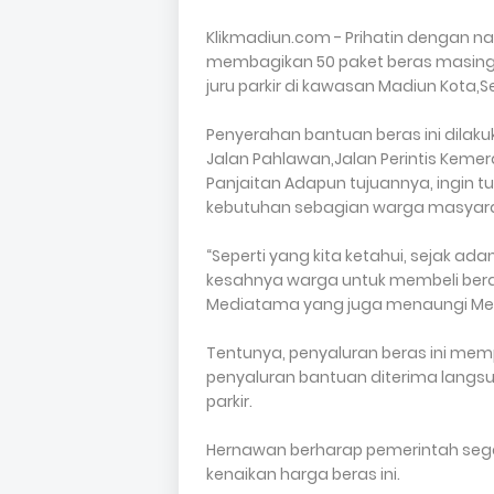
Klikmadiun.com - Prihatin dengan n
membagikan 50 paket beras masing-
juru parkir di kawasan Madiun Kota,Se
Penyerahan bantuan beras ini dilaku
Jalan Pahlawan,Jalan Perintis Keme
Panjaitan Adapun tujuannya, ingin t
kebutuhan sebagian warga masyara
“Seperti yang kita ketahui, sejak ad
kesahnya warga untuk membeli beras
Mediatama yang juga menaungi Med
Tentunya, penyaluran beras ini mem
penyaluran bantuan diterima langsu
parkir.
Hernawan berharap pemerintah seg
kenaikan harga beras ini.