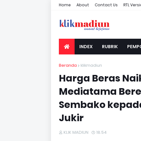
Home
About
Contact Us
RTL Vers
INDEX
RUBRIK
PEMP
Beranda
klikmadiun
Harga Beras Naik
Mediatama Bere
Sembako kepada
Jukir
KLIK MADIUN
18.54