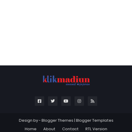
Design by -
Blogger Themes
|
Blogger Templates
Home
About
Contact
RTL Version