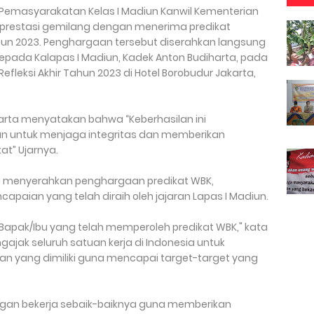
 Pemasyarakatan Kelas I Madiun Kanwil Kementerian
prestasi gemilang dengan menerima predikat
ahun 2023. Penghargaan tersebut diserahkan langsung
pada Kalapas I Madiun, Kadek Anton Budiharta, pada
efleksi Akhir Tahun 2023 di Hotel Borobudur Jakarta,
harta menyatakan bahwa “Keberhasilan ini
n untuk menjaga integritas dan memberikan
t” Ujarnya.
g menyerahkan penghargaan predikat WBK,
paian yang telah diraih oleh jajaran Lapas I Madiun.
Bapak/Ibu yang telah memperoleh predikat WBK," kata
ngajak seluruh satuan kerja di Indonesia untuk
n yang dimiliki guna mencapai target-target yang
ngan bekerja sebaik-baiknya guna memberikan