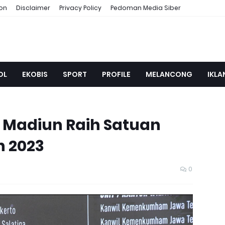
ion
Disclaimer
Privacy Policy
Pedoman Media Siber
OL
EKOBIS
SPORT
PROFILE
MELANCONG
IKLA
 I Madiun Raih Satuan
n 2023
0