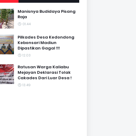
Manisnya Budidaya Pisang
Raja
01.44
Pilkades Desa Kedondong
Kebonsari Madiun
Dipastikan Gagal !!!
12.03
Ratusan Warga Kaliabu
Mejayan Deklarasi Tolak
Cakades Dari Luar Desa !
13.49