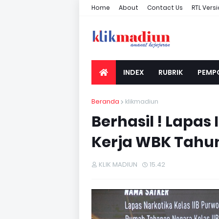
Home
About
Contact Us
RTL Vers
INDEX
RUBRIK
PEMP
Beranda
klikmadiun
Berhasil ! Lapas
Kerja WBK Tahu
KLIK MADIUN
15.42