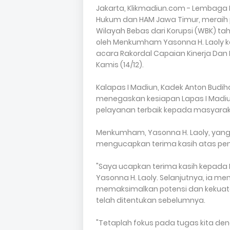
Jakarta, Klikmadiun.com - Lembaga
Hukum dan HAM Jawa Timur, meraih 
Wilayah Bebas dari Korupsi (WBK) t
oleh Menkumham Yasonna H. Laoly ke
acara Rakordal Capaian Kinerja Dan R
Kamis (14/12).
Kalapas I Madiun, Kadek Anton Budi
menegaskan kesiapan Lapas I Madiu
pelayanan terbaik kepada masyaraka
Menkumham, Yasonna H. Laoly, yan
mengucapkan terima kasih atas penca
"Saya ucapkan terima kasih kepada 
Yasonna H. Laoly. Selanjutnya, ia me
memaksimalkan potensi dan kekuata
telah ditentukan sebelumnya.
"Tetaplah fokus pada tugas kita de