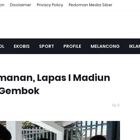
ion
Disclaimer
Privacy Policy
Pedoman Media Siber
OL
EKOBIS
SPORT
PROFILE
MELANCONG
IKLA
manan, Lapas I Madiun
g Gembok
0