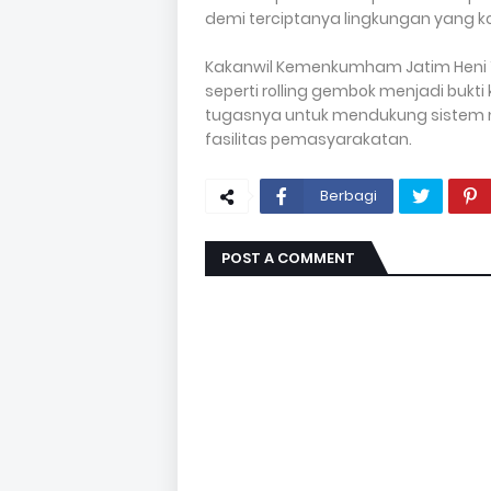
demi terciptanya lingkungan yang ko
Kakanwil Kemenkumham Jatim Heni 
seperti rolling gembok menjadi buk
tugasnya untuk mendukung sistem 
fasilitas pemasyarakatan.
Berbagi
POST A COMMENT