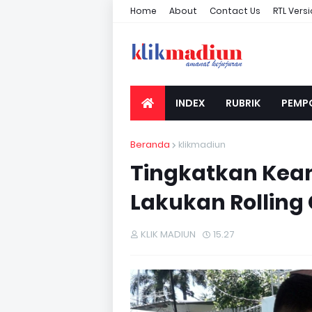
Home
About
Contact Us
RTL Vers
INDEX
RUBRIK
PEMP
Beranda
klikmadiun
Tingkatkan Kea
Lakukan Rollin
KLIK MADIUN
15.27