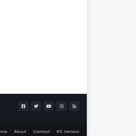
ome
About
Contact
RTL Version