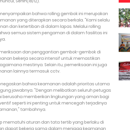
cul, Senin(18/12).
, menyampaikan bahwa rolling gembok ini merupakan
manan yang diterapkan secara berkala. "Kami selalu
 dan ketertiban di dalam lapas. Melalui rolling
wa semua sistem pengaman di dalam fasilitas ini
ya.
pemeriksaan dan penggantian gembok-gembok di
amanan bekerja secara intensif untuk memastikan
gaimana mestinya. Selain itu, pemeriksaan ini juga
nan lainnya termasuk cctv.
negaskan bahwa keamanan adalah prioritas utama
gung jawabnya. "Dengan melibatkan seluruh petugas
i berusaha memberikan lingkungan yang aman bagi
ntif seperti ini penting untuk mencegah terjadinya
amanan," tambahnya.
p mematuhi aturan dan tata tertib yang berlaku di
apkan dapat bekerja sama dalam menjaga keamanan