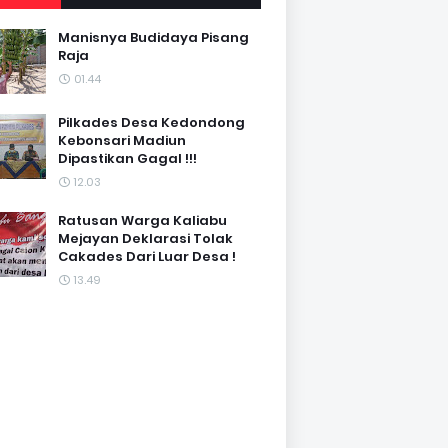
Manisnya Budidaya Pisang
Raja
01.44
Pilkades Desa Kedondong
Kebonsari Madiun
Dipastikan Gagal !!!
12.03
Ratusan Warga Kaliabu
Mejayan Deklarasi Tolak
Cakades Dari Luar Desa !
13.49