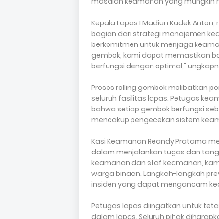
masalah keamanan yang mungkin mun
Kepala Lapas I Madiun Kadek Anton
bagian dari strategi manajemen kea
berkomitmen untuk menjaga keamanan
gembok, kami dapat memastikan bah
berfungsi dengan optimal," ungkapn
Proses rolling gembok melibatkan 
seluruh fasilitas lapas. Petugas ke
bahwa setiap gembok berfungsi seba
mencakup pengecekan sistem keama
Kasi Keamanan Reandy Pratama me
dalam menjalankan tugas dan tang
keamanan dan staf keamanan, kam
warga binaan. Langkah-langkah preve
insiden yang dapat mengancam ke
Petugas lapas diingatkan untuk teta
dalam lapas. Seluruh pihak dihar