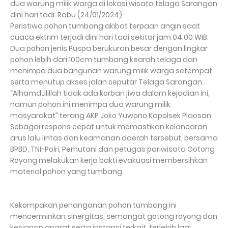
dua warung milik warga di lokasi wisata telaga Sarangan
dini hari tadi. Rabu (24/01/2024).
Peristiwa pohon tumbang akibat terpaan angin saat
cuaca ektrim terjadi dini hari tadi sekitar jam 04.00 WIB.
Dua pohon jenis Puspa berukuran besar dengan lingkar
pohon lebih dari 100cm tumbang kearah telaga dan
menimpa dua bangunan warung milik warga setempat
serta menutup akses jalan seputar Telaga Sarangan.
“Alhamdulillah tidak ada korban jiwa dalam kejadian ini,
namun pohon ini menimpa dua warung milik
masyarakat” terang AKP Joko Yuwono Kapolsek Plaosan
Sebagai respons cepat untuk memastikan kelancaran
arus lalu lintas dan keamanan daerah tersebut, bersama
BPBD, TNI-Polri, Perhutani dan petugas pariwisata Gotong
Royong melakukan kerja bakti evakuasi membersihkan
material pohon yang tumbang.
Kekompakan penanganan pohon tumbang ini
mencerminkan sinergitas, semangat gotong royong dan
kesiapan aparat serta instansi terkait, terlebih lagi,