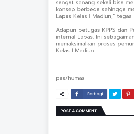
sangat senang sekali bisa men
konsep berbeda sehingga me
Lapas Kelas I Madiun," tegas
Adapun petugas KPPS dan P
internal Lapas. Ini sebagaim
memaksimalkan proses pemung
Kelas I Madiun.
pas/humas
Berbagi
POST A COMMENT