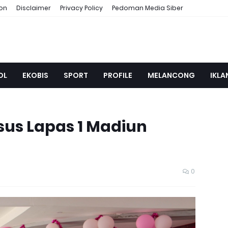
ion
Disclaimer
Privacy Policy
Pedoman Media Siber
OL
EKOBIS
SPORT
PROFILE
MELANCONG
IKLA
sus Lapas 1 Madiun
0