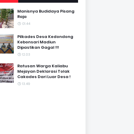
Manisnya Budidaya Pisang
Raja
01.44
Pilkades Desa Kedondong
Kebonsari Madiun
Dipastikan Gagal !!!
12.03
Ratusan Warga Kaliabu
Mejayan Deklarasi Tolak
Cakades Dari Luar Desa !
13.49