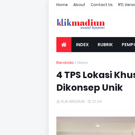
Home
About
Contact Us
RTL Vers
INDEX
RUBRIK
PEMP
Beranda
News
4 TPS Lokasi Khu
Dikonsep Unik
KLIK MADIUN
21.24