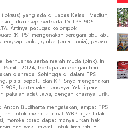
(loksus) yang ada di Lapas Kelas I Madiun,
asing dikonsep berbeda. Di TPS 906
LTA. Artinya petugas kelompok
suara (KPPS) mengenakan seragam abu-abu
dilengkapi buku, globe (bola dunia), papan
l bernuansa serba merah muda (pink). Ini
a Pemilu 2024, bertepatan dengan hari
makan olahraga. Sehingga di dalam TPS
ang, piala, sepatu dan KPPSnya mengenakan
PS 909, bertemakan budaya. Yakni para
pakaian adat Jawa, dengan khasnya lurik.
ek Anton Budiharta mengatakan, empat TPS
ujuan untuk menarik minat WBP agar tidak
besi, mereka tetap dapat menyalurkan hak
pin dan wakil rakyat untuk lima tahun