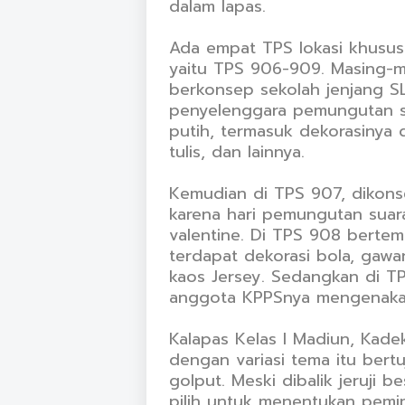
dalam lapas.
Ada empat TPS lokasi khusus 
yaitu TPS 906-909. Masing-m
berkonsep sekolah jenjang S
penyelenggara pemungutan 
putih, termasuk dekorasinya 
tulis, dan lainnya.
Kemudian di TPS 907, dikonse
karena hari pemungutan suar
valentine. Di TPS 908 berte
terdapat dekorasi bola, gaw
kaos Jersey. Sedangkan di T
anggota KPPSnya mengenakan 
Kalapas Kelas I Madiun, Kad
dengan variasi tema itu bert
golput. Meski dibalik jeruji 
pilih untuk menentukan pemim