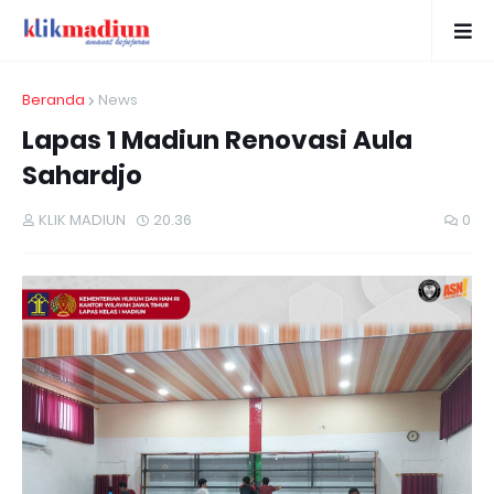
Beranda
News
Lapas 1 Madiun Renovasi Aula
Sahardjo
KLIK MADIUN
20.36
0