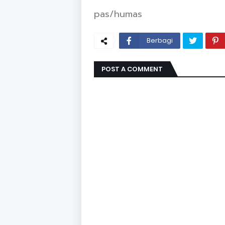
pas/humas
Berbagi
POST A COMMENT