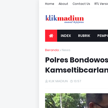
Home
About
Contact Us
RTL Vers
INDEX
RUBRIK
PEMP
Beranda
News
Polres Bondowos
Kamseltibcarlan
KLIK MADIUN
13.57