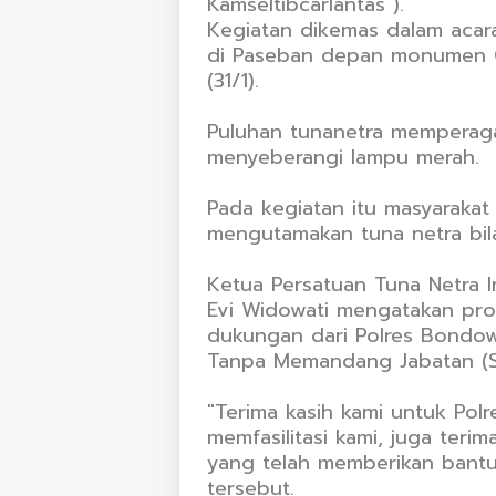
Kamseltibcarlantas ).
Kegiatan dikemas dalam acara
di Paseban depan monumen 
(31/1).
Puluhan tunanetra memperagak
menyeberangi lampu merah.
Pada kegiatan itu masyarakat
mengutamakan tuna netra bil
Ketua Persatuan Tuna Netra
Evi Widowati mengatakan prog
dukungan dari Polres Bondow
Tanpa Memandang Jabatan (
"Terima kasih kami untuk Pol
memfasilitasi kami, juga teri
yang telah memberikan bantua
tersebut.