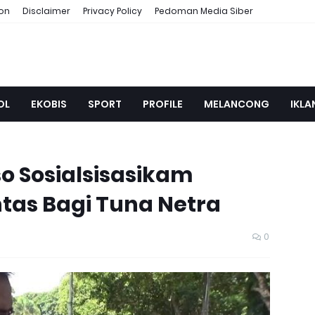
ion
Disclaimer
Privacy Policy
Pedoman Media Siber
OL
EKOBIS
SPORT
PROFILE
MELANCONG
IKLA
o Sosialsisasikam
tas Bagi Tuna Netra
0