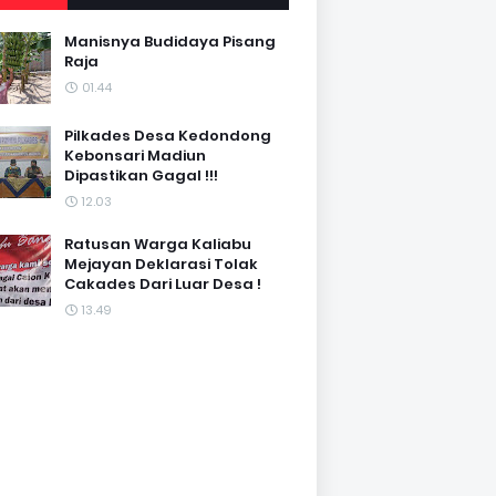
Manisnya Budidaya Pisang
Raja
01.44
Pilkades Desa Kedondong
Kebonsari Madiun
Dipastikan Gagal !!!
12.03
Ratusan Warga Kaliabu
Mejayan Deklarasi Tolak
Cakades Dari Luar Desa !
13.49