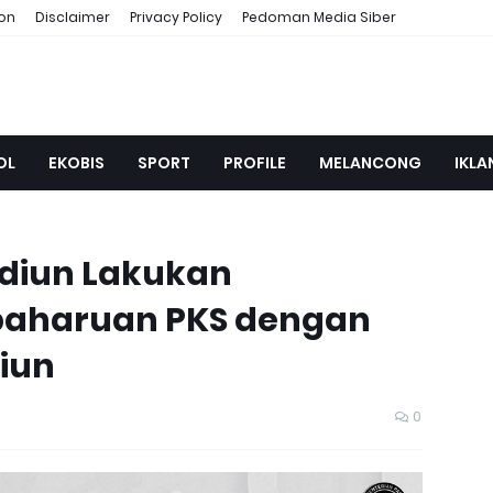
ion
Disclaimer
Privacy Policy
Pedoman Media Siber
OL
EKOBIS
SPORT
PROFILE
MELANCONG
IKLA
adiun Lakukan
baharuan PKS dengan
iun
0