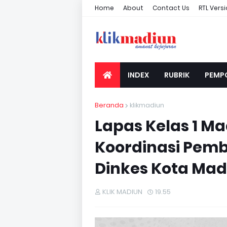
Home
About
Contact Us
RTL Vers
INDEX
RUBRIK
PEMP
Beranda
klikmadiun
Lapas Kelas 1 M
Koordinasi Pem
Dinkes Kota Mad
KLIK MADIUN
19.55