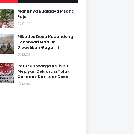
Manisnya Budidaya Pisang
Raja
01.44
Pilkades Desa Kedondong
Kebonsari Madiun
Dipastikan Gagal !!!
12.03
Ratusan Warga Kaliabu
Mejayan Deklarasi Tolak
Cakades Dari Luar Desa !
13.49