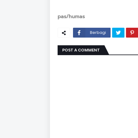
pas/humas
Berbagi
POST A COMMENT