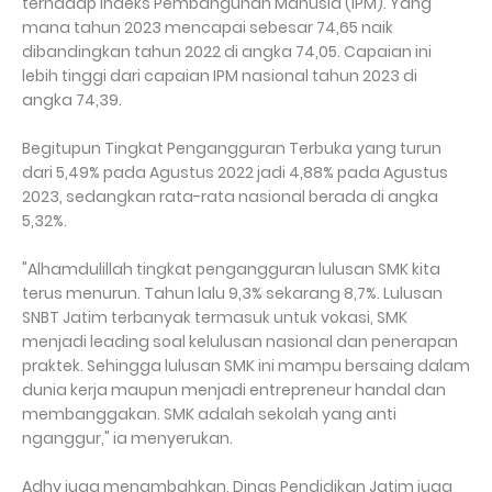
terhadap Indeks Pembangunan Manusia (IPM). Yang
mana tahun 2023 mencapai sebesar 74,65 naik
dibandingkan tahun 2022 di angka 74,05. Capaian ini
lebih tinggi dari capaian IPM nasional tahun 2023 di
angka 74,39.
Begitupun Tingkat Pengangguran Terbuka yang turun
dari 5,49% pada Agustus 2022 jadi 4,88% pada Agustus
2023, sedangkan rata-rata nasional berada di angka
5,32%.
"Alhamdulillah tingkat pengangguran lulusan SMK kita
terus menurun. Tahun lalu 9,3% sekarang 8,7%. Lulusan
SNBT Jatim terbanyak termasuk untuk vokasi, SMK
menjadi leading soal kelulusan nasional dan penerapan
praktek. Sehingga lulusan SMK ini mampu bersaing dalam
dunia kerja maupun menjadi entrepreneur handal dan
membanggakan. SMK adalah sekolah yang anti
nganggur," ia menyerukan.
Adhy juga menambahkan, Dinas Pendidikan Jatim juga