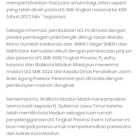
mempertahankan titel juara umum bagi Jatim seperti
yang telah diraih pada LKS SMK tingkat nasional ke XXXI
tahun 2023 lalu," tegasnya.
Sebagai informasi, pembukaan LKS ini dimulai dengan
prosesi pembagian piala bergilir diiringi tarian Niskala
Retno Gumilah kolaborasi dari SMKN 1 Geger SMKN 1 dan
SMKN Kare. Kemudian diikuti dengan pembacaan janji juri
dan peserta LKS SMK XXXII Tingkat Provinsi. Pj. Adhy
karyono dan Walikota Madiun Maidi pun menerima
maskot LKS SMK 2024 dari Kepala Dinas Pendidikan Jatim
Aries Agung Paewai. Peresmian pun ditandai dengan
pembunyian mainan dongkrek.
Sementara itu, Walikota Madiun Maidi menyampaikan
terima kasih kepada Pj. Gubernur Jawa Timur karena
telah memilih Kota Madiun sebagai tuan rumah
penyelenggaraan LKS Tingkat Provinsi. Event tahunan ini
bisa menjadi potensi untuk memperkenalkan pariwisata
dan kuliner Kota Madiun.