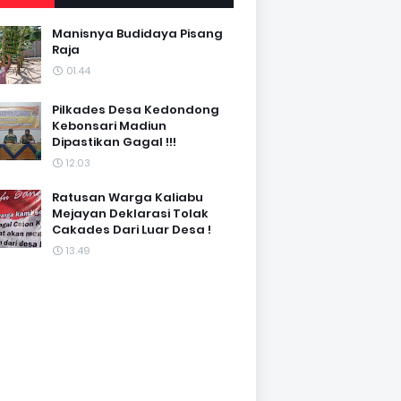
Manisnya Budidaya Pisang
Raja
01.44
Pilkades Desa Kedondong
Kebonsari Madiun
Dipastikan Gagal !!!
12.03
Ratusan Warga Kaliabu
Mejayan Deklarasi Tolak
Cakades Dari Luar Desa !
13.49