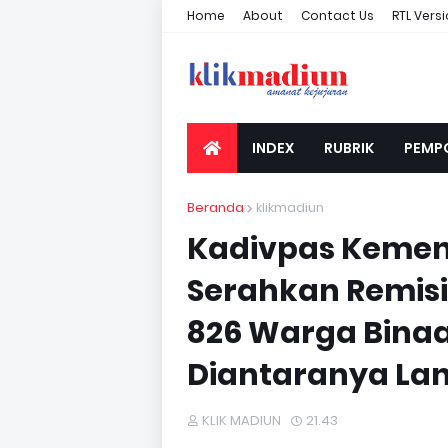
Home
About
Contact Us
RTL Vers
INDEX
RUBRIK
PEMP
Beranda
klikmadiun
Kadivpas Keme
Serahkan Remisi 
826 Warga Binaa
Diantaranya La
KLIK MADIUN
21.43