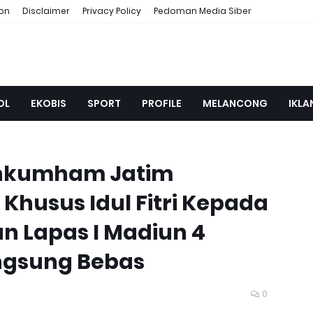
ion
Disclaimer
Privacy Policy
Pedoman Media Siber
OL
EKOBIS
SPORT
PROFILE
MELANCONG
IKLA
nkumham Jatim
Khusus Idul Fitri Kepada
n Lapas I Madiun 4
ngsung Bebas
0