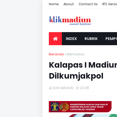
Home
About
Contact Us
RTL Vers
INDEX
RUBRIK
PEMP
Beranda
klikmadiun
Kalapas I Madiun
Dilkumjakpol
KLIK MADIUN
23.06