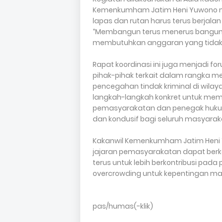
Kemenkumham Jatim Heni Yuwono 
lapas dan rutan harus terus berjala
“Membangun terus menerus bangunan
membutuhkan anggaran yang tidak 
Rapat koordinasi ini juga menjadi f
pihak-pihak terkait dalam rangka
pencegahan tindak kriminal di wilaya
langkah-langkah konkret untuk me
pemasyarakatan dan penegak huku
dan kondusif bagi seluruh masyarak
Kakanwil Kemenkumham Jatim Heni Y
jajaran pemasyarakatan dapat ber
terus untuk lebih berkontribusi pa
overcrowding untuk kepentingan ma
pas/humas(-klik)