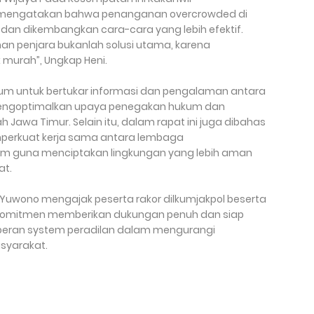
mengatakan bahwa penanganan overcrowded di
n dan dikembangkan cara-cara yang lebih efektif.
 penjara bukanlah solusi utama, karena
murah”, Ungkap Heni.
orum untuk bertukar informasi dan pengalaman antara
 mengoptimalkan upaya penegakan hukum dan
h Jawa Timur. Selain itu, dalam rapat ini juga dibahas
mperkuat kerja sama antara lembaga
m guna menciptakan lingkungan yang lebih aman
at.
uwono mengajak peserta rakor dilkumjakpol beserta
komitmen memberikan dukungan penuh dan siap
da peran system peradilan dalam mengurangi
syarakat.