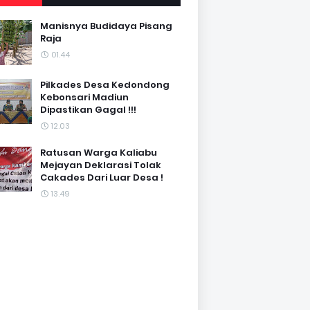
Manisnya Budidaya Pisang
Raja
01.44
Pilkades Desa Kedondong
Kebonsari Madiun
Dipastikan Gagal !!!
12.03
Ratusan Warga Kaliabu
Mejayan Deklarasi Tolak
Cakades Dari Luar Desa !
13.49