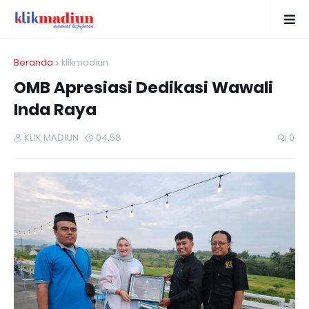
Beranda
klikmadiun
OMB Apresiasi Dedikasi Wawali
Inda Raya
KLIK MADIUN
04.58
0