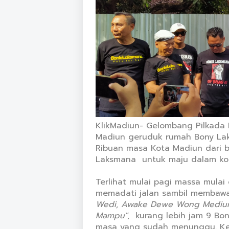
KlikMadiun- Gelombang Pilkada 
Madiun geruduk rumah Bony La
Ribuan masa Kota Madiun dari 
Laksmana untuk maju dalam kons
Terlihat mulai pagi massa mulai d
memadati jalan sambil membawa 
Wedi, Awake Dewe Wong Mediun As
Mampu"
, kurang lebih jam 9 B
masa yang sudah menunggu. K