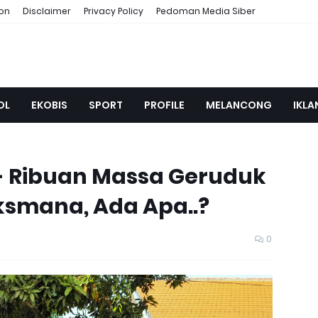
ion
Disclaimer
Privacy Policy
Pedoman Media Siber
OL
EKOBIS
SPORT
PROFILE
MELANCONG
IKLA
- Ribuan Massa Geruduk
smana, Ada Apa..?
0