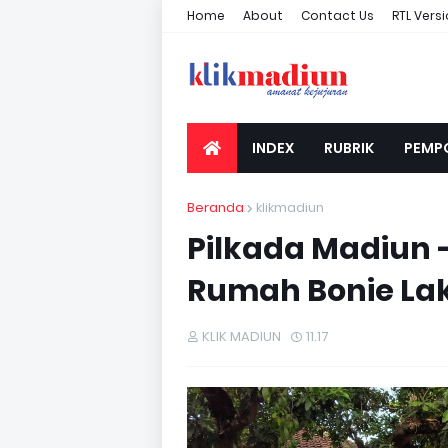
Home
About
Contact Us
RTL Vers
INDEX
RUBRIK
PEMP
Beranda
klikmadiun
Pilkada Madiun 
Rumah Bonie Lak
KLIK MADIUN
11.17