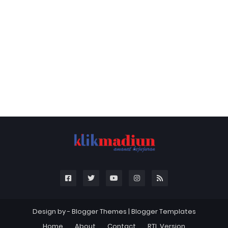
Design by -
Blogger Themes
|
Blogger Templates
Home
About
Contact
RTL Version