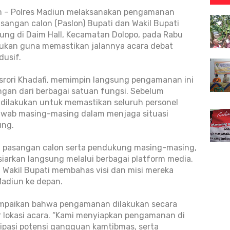
m – Polres Madiun melaksanakan pengamanan
sangan calon (Paslon) Bupati dan Wakil Bupati
ng di Daim Hall, Kecamatan Dolopo, pada Rabu
kukan guna memastikan jalannya acara debat
dusif.
srori Khadafi, memimpin langsung pengamanan ini
gan dari berbagai satuan fungsi. Sebelum
 dilakukan untuk memastikan seluruh personel
wab masing-masing dalam menjaga situasi
ung.
dua pasangan calon serta pendukung masing-masing,
siarkan langsung melalui berbagai platform media.
n Wakil Bupati membahas visi dan misi mereka
adiun ke depan.
ampaikan bahwa pengamanan dilakukan secara
ar lokasi acara. “Kami menyiapkan pengamanan di
isipasi potensi gangguan kamtibmas, serta