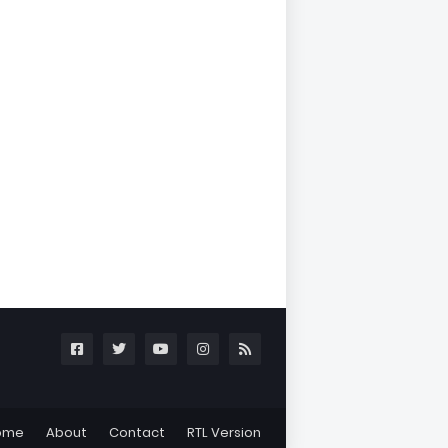
ome
About
Contact
RTL Version