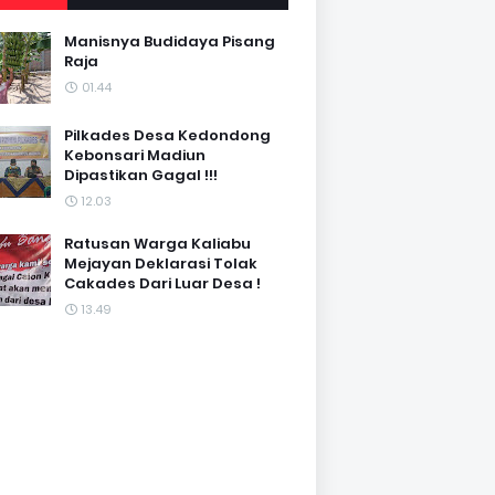
Manisnya Budidaya Pisang
Raja
01.44
Pilkades Desa Kedondong
Kebonsari Madiun
Dipastikan Gagal !!!
12.03
Ratusan Warga Kaliabu
Mejayan Deklarasi Tolak
Cakades Dari Luar Desa !
13.49