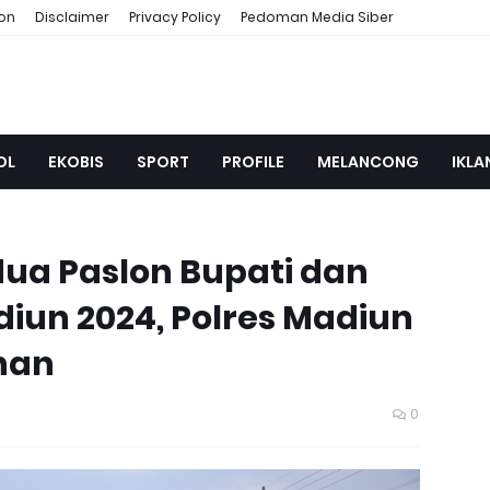
ion
Disclaimer
Privacy Policy
Pedoman Media Siber
OL
EKOBIS
SPORT
PROFILE
MELANCONG
IKLA
dua Paslon Bupati dan
diun 2024, Polres Madiun
nan
0