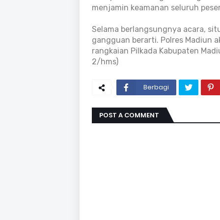
menjamin keamanan seluruh pesert
Selama berlangsungnya acara, sit
gangguan berarti. Polres Madiun 
rangkaian Pilkada Kabupaten Madiu
2/hms)
Berbagi
POST A COMMENT