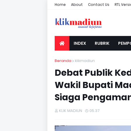
Home
About
Contact Us
RTL Vers
INDEX
RUBRIK
PEMP
Beranda
klikmadiun
Debat Publik Ke
Wakil Bupati Ma
Siaga Pengama
KLIK MADIUN
05.37