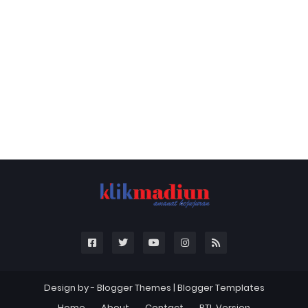
Design by -
Blogger Themes
|
Blogger Templates
Home
About
Contact
RTL Version