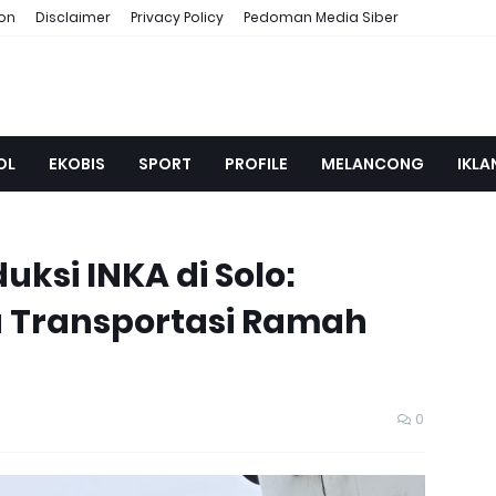
ion
Disclaimer
Privacy Policy
Pedoman Media Siber
OL
EKOBIS
SPORT
PROFILE
MELANCONG
IKLA
uksi INKA di Solo:
 Transportasi Ramah
0