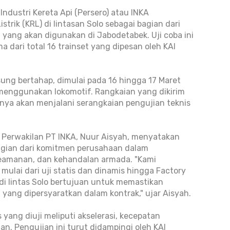
ndustri Kereta Api (Persero) atau INKA
strik (KRL) di lintasan Solo sebagai bagian dari
 yang akan digunakan di Jabodetabek. Uji coba ini
a dari total 16 trainset yang dipesan oleh KAI
sung bertahap, dimulai pada 16 hingga 17 Maret
 menggunakan lokomotif. Rangkaian yang dikirim
utnya akan menjalani serangkaian pengujian teknis
Perwakilan PT INKA, Nuur Aisyah, menyatakan
agian dari komitmen perusahaan dalam
eamanan, dan kehandalan armada. "Kami
mulai dari uji statis dan dinamis hingga Factory
di lintas Solo bertujuan untuk memastikan
i yang dipersyaratkan dalam kontrak," ujar Aisyah.
 yang diuji meliputi akselerasi, kecepatan
. Pengujian ini turut didampingi oleh KAI