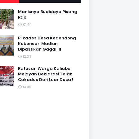
Manisnya Budidaya Pisang
Raja
01.44
Pilkades Desa Kedondong
Kebonsari Madiun
Dipastikan Gagal !!!
12.03
Ratusan Warga Kaliabu
Mejayan Deklarasi Tolak
Cakades Dari Luar Desa !
13.49