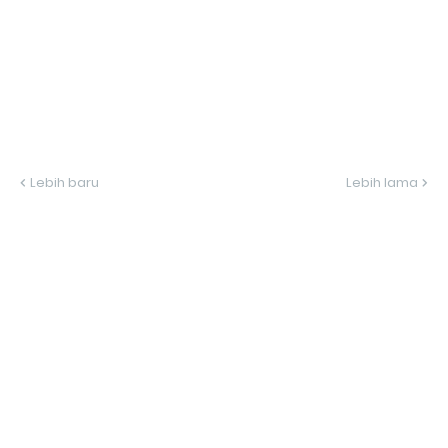
Lebih baru
Lebih lama