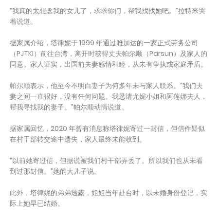
“我真的太想念我的女儿了，求求你们，帮我找找她吧。”拉特米哭
着说道。
据家属介绍，塔律妮于 1999 年通过雅加达的一家正式劳务公司
（PJTKI）前往台湾，离开时获得丈夫帕尔顺（Parsun）及家人的
同意。家人证实，出国前夫妻感情和睦，从未有争执或家庭矛盾。
帕尔顺表示，他至今不明白妻子为何多年未与家人联系。“我们夫
妻之间一直很好，没有任何问题。我恳请尤妮小姐和阿莲娜夫人，
帮我寻找我的妻子。”帕尔顺动情说道。
据家属回忆，2020 年曾有消息称塔律妮寄过一封信，但信件疑似
在村干部转交途中遗失，家人最终未能收到。
“以前她寄过信，但据说被我们村干部弄丢了。所以我们也从未看
到过那封信。”她的大儿子说。
此外，塔律妮的弟弟透露，姐姐当年赴台时，以未婚身份登记，实
际上她早已结婚。