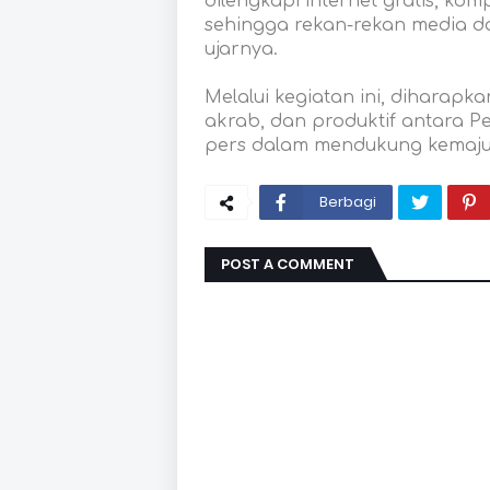
dilengkapi internet gratis, kom
sehingga rekan-rekan media da
ujarnya.
Melalui kegiatan ini, diharapk
akrab, dan produktif antara 
pers dalam mendukung kemajuan
Berbagi
POST A COMMENT