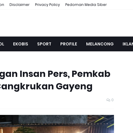
ion
Disclaimer
Privacy Policy
Pedoman Media Siber
OL
EKOBIS
SPORT
PROFILE
MELANCONG
IKLA
ngan Insan Pers, Pemkab
Cangkrukan Gayeng
0