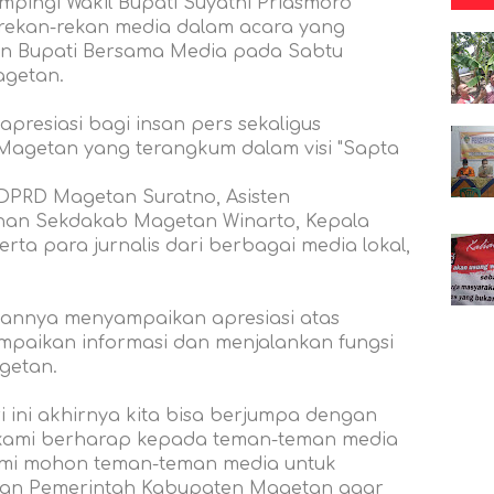
mpingi Wakil Bupati Suyatni Priasmoro
 rekan-rekan media dalam acara yang
n Bupati Bersama Media pada Sabtu
agetan.
resiasi bagi insan pers sekaligus
getan yang terangkum dalam visi "Sapta
a DPRD Magetan Suratno, Asisten
an Sekdakab Magetan Winarto, Kepala
rta para jurnalis dari berbagai media lokal,
annya menyampaikan apresiasi atas
mpaikan informasi dan menjalankan fungsi
getan.
i ini akhirnya kita bisa berjumpa dengan
 kami berharap kepada teman-teman media
ami mohon teman-teman media untuk
ngan Pemerintah Kabupaten Magetan agar