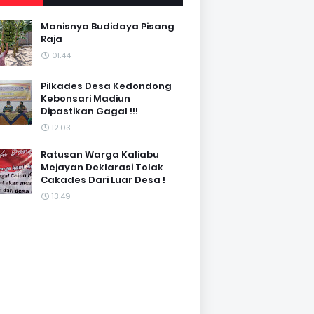
Manisnya Budidaya Pisang
Raja
01.44
Pilkades Desa Kedondong
Kebonsari Madiun
Dipastikan Gagal !!!
12.03
Ratusan Warga Kaliabu
Mejayan Deklarasi Tolak
Cakades Dari Luar Desa !
13.49