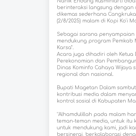
Nanik Endang Rusminiarti dida
berinteraksi langsung dengan
dikemas sederhana Cangkruka
(2/8/2025) malam di Kopi Ko'i M
Sebagai sarana penyampaian ap
mendukung program Pemkab Ma
Karsa".
Acara juga dihadiri oleh Ketu
Perekonomian dan Pembangun
Dinas Kominfo Cahaya Wijaya se
regional dan nasional.
Bupati Magetan Dalam sambut
kontribusi media dalam menya
kontrol sosial di Kabupaten Ma
“Alhamdulillah pada malam har
teman-teman media, untuk itu
untuk mendukung kami, jadi k
bersinergi, berkolaborasi de