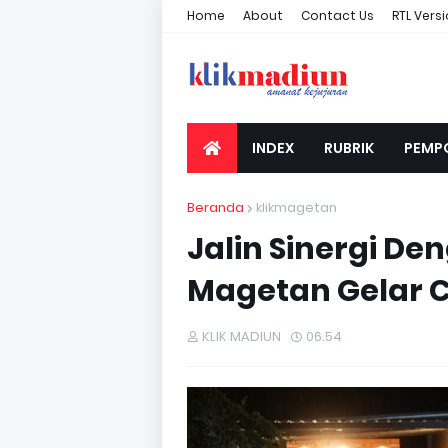
Home
About
Contact Us
RTL Vers
INDEX
RUBRIK
PEMP
Beranda
klikmagetan
Jalin Sinergi De
Magetan Gelar 
KLIK MADIUN
06.54