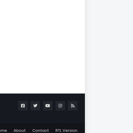
ome
About
Contact
RTL Version