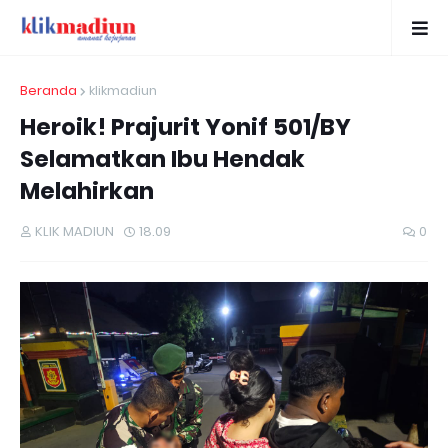
Beranda
klikmadiun
Heroik! Prajurit Yonif 501/BY
Selamatkan Ibu Hendak
Melahirkan
KLIK MADIUN
18.09
0